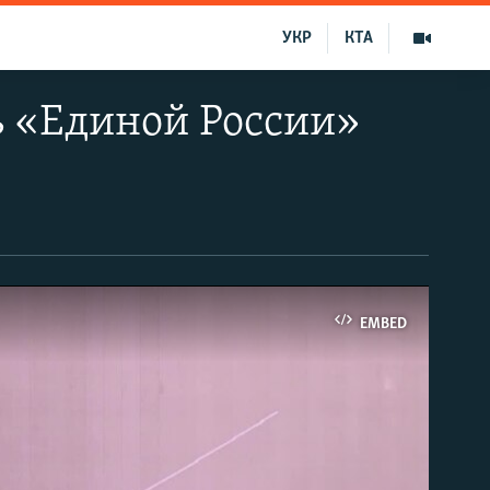
УКР
КТА
ь «Единой России»
EMBED