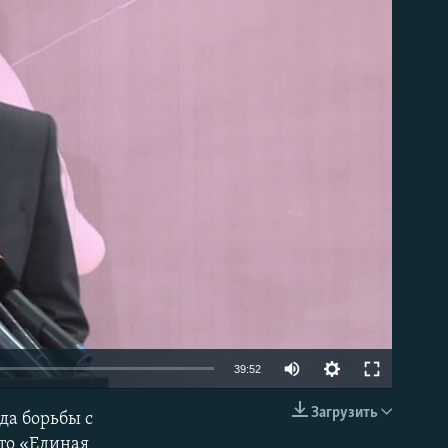
able
39:52
Загрузить
да борьбы с
EMBED
что «Единая