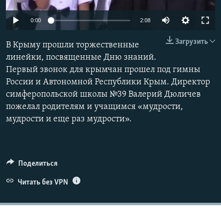
ПРИСОЕДИНЯЙТЕСЬ!
ПОБЕДИТЕЛЕЙ НЕ СУДЯТ?
0:00
2:08
КРЫМ.НЕПОКОРЕННЫЙ
Загрузить
В Крыму прошли торжественные
ELIFBE
линейки, посвященные Дню знаний.
УКРАИНСКАЯ ПРОБЛЕМА КРЫМА
Первый звонок для крымчан прошел под гимны
Все сайты RFE/RL
России и Автономной Республики Крым. Директор
симферопольской школы №39 Валерий Дюличев
пожелал родителям и учащимся «мудрости,
мудрости и еще раз мудрости».
Поделиться
Читать без VPN