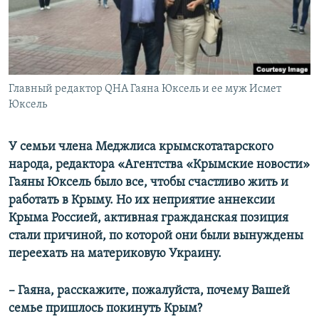
ПРИСОЕДИНЯЙТЕСЬ!
ПОБЕДИТЕЛЕЙ НЕ СУДЯТ?
КРЫМ.НЕПОКОРЕННЫЙ
ELIFBE
Главный редактор QHA Гаяна Юксель и ее муж Исмет
УКРАИНСКАЯ ПРОБЛЕМА КРЫМА
Юксель
Все сайты RFE/RL
У семьи члена Меджлиса крымскотатарского
народа, редактора «Агентства «Крымские новости»
Гаяны Юксель было все, чтобы счастливо жить и
работать в Крыму. Но их неприятие аннексии
Крыма Россией, активная гражданская позиция
стали причиной, по которой они были вынуждены
переехать на материковую Украину.
– Гаяна, расскажите, пожалуйста, почему Вашей
семье пришлось покинуть Крым?