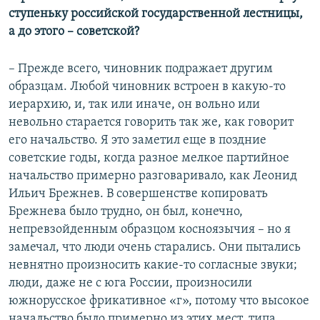
ступеньку российской государственной лестницы,
а до этого – советской?
– Прежде всего, чиновник подражает другим
образцам. Любой чиновник встроен в какую-то
иерархию, и, так или иначе, он вольно или
невольно старается говорить так же, как говорит
его начальство. Я это заметил еще в поздние
советские годы, когда разное мелкое партийное
начальство примерно разговаривало, как Леонид
Ильич Брежнев. В совершенстве копировать
Брежнева было трудно, он был, конечно,
непревзойденным образцом косноязычия – но я
замечал, что люди очень старались. Они пытались
невнятно произносить какие-то согласные звуки;
люди, даже не с юга России, произносили
южнорусское фрикативное «г», потому что высокое
начальство было примерно из этих мест, типа