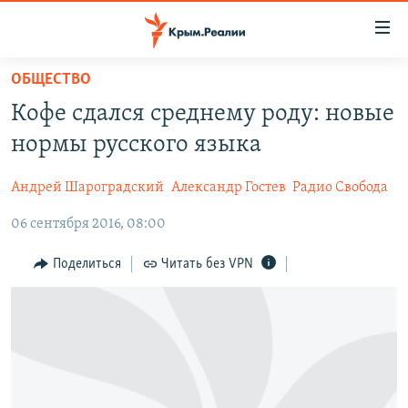
Доступность
ссылки
Вернуться
ОБЩЕСТВО
к
НОВОСТИ
Кофе сдался среднему роду: новые
основному
СПЕЦПРОЕКТЫ
содержанию
нормы русского языка
ВОДА
Вернутся
ГРУЗ 200
к
Андрей Шароградский
Александр Гостев
Радио Свобода
ИСТОРИЯ
КАРТА ВОЕННЫХ ОБЪЕКТОВ КРЫМА
главной
06 сентября 2016, 08:00
ЕЩЕ
11 ЛЕТ ОККУПАЦИИ КРЫМА. 11 ИСТОРИЙ СОПРОТИВЛЕНИЯ
навигации
Вернутся
РАДІО СВОБОДА
ИНТЕРАКТИВ
Поделиться
Читать без VPN
к
КАК ОБОЙТИ БЛОКИРОВКУ
ИНФОГРАФИКА
поиску
ТЕЛЕПРОЕКТ КРЫМ.РЕАЛИИ
Українською
СОВЕТЫ ПРАВОЗАЩИТНИКОВ
Qırımtatar
ПРОПАВШИЕ БЕЗ ВЕСТИ