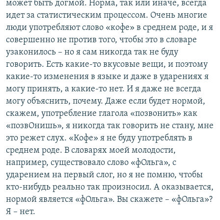
может быть догмой. Норма, так или иначе, всегда
идет за статистическим процессом. Очень многие
люди употребляют слово «кофе» в среднем роде, и я
совершенно не против того, чтобы это в словаре
узаконилось – но я сам никогда так не буду
говорить. Есть какие-то вкусовые вещи, и поэтому
какие-то изменения в языке и даже в ударениях я
могу принять, а какие-то нет. И я даже не всегда
могу объяснить, почему. Даже если будет нормой,
скажем, употребление глагола «позвонить» как
«позвОнишь», я никогда так говорить не стану, мне
это режет слух. «Кофе» я не буду употреблять в
среднем роде. В словарях моей молодости,
например, существовало слово «фОльга», с
ударением на первый слог, но я не помню, чтобы
кто-нибудь реально так произносил. А оказывается,
нормой является «фОльга». Вы скажете – «фОльга»?
Я – нет.