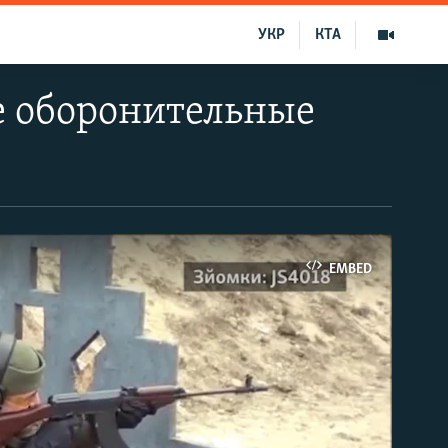
УКР
КТА
е оборонительные
EMBED