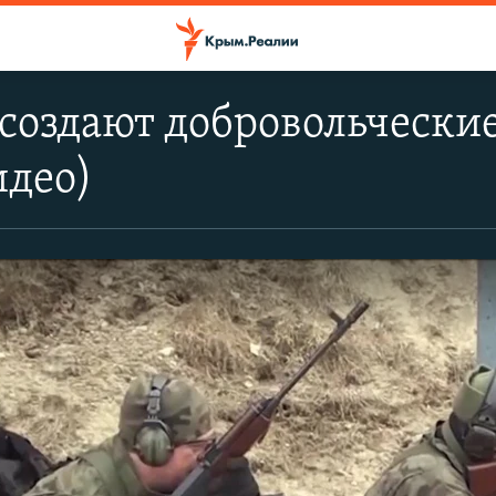
создают добровольчески
идео)