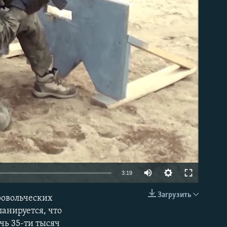
able
3:19
Загрузить
ровольческих
EMBED
ланируется, что
чь 35-ти тысяч