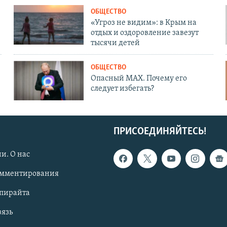
ОБЩЕСТВО
«Угроз не видим»: в Крым на
отдых и оздоровление завезут
тысячи детей
ОБЩЕСТВО
Опасный MAX. Почему его
следует избегать?
ПРИСОЕДИНЯЙТЕСЬ!
и. О нас
омментирования
опирайта
вязь