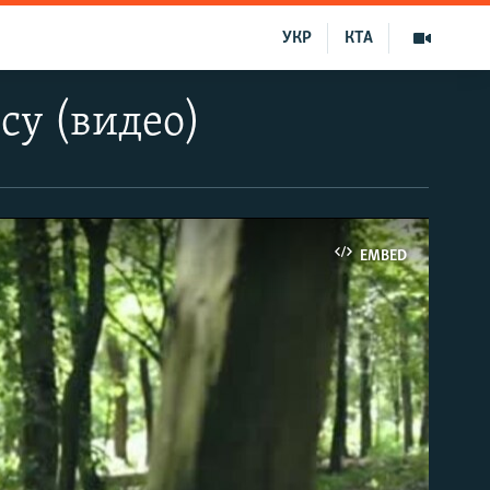
УКР
КТА
су (видео)
EMBED