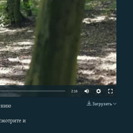
able
2:16
Загрузить
чению
EMBED
смотрите и