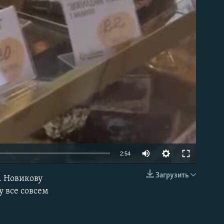
able
2:54
Загрузить
. Новикову
EMBED
у все совсем