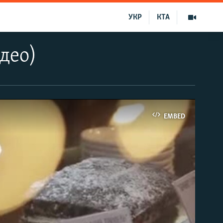
УКР
КТА
део)
EMBED