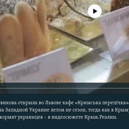
No media source currently avail
икова открыла во Львове кафе «Кримська перепічка»
 на Западной Украине летом не сезон, тогда как в Крым
кормят украинцев – в видеосюжете Крым.Реалии.