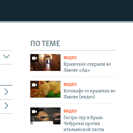
ПО ТЕМЕ
ВИДЕО
Крымчане открыли во
Львове «Ад»
ВИДЕО
Котокафе от крымчан во
Львове (видео)
ВИДЕО
Гастро-тур в Крым.
Чебуреки против
итальянской пасты