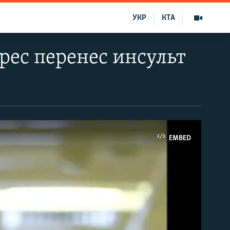
УКР
КТА
ес перенес инсульт
EMBED