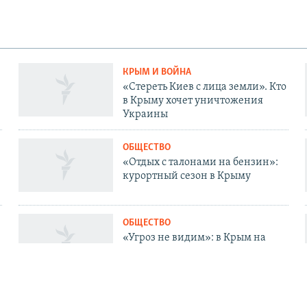
КРЫМ И ВОЙНА
«Стереть Киев с лица земли». Кто
в Крыму хочет уничтожения
Украины
ОБЩЕСТВО
«Отдых с талонами на бензин»:
курортный сезон в Крыму
ОБЩЕСТВО
«Угроз не видим»: в Крым на
отдых и оздоровление завезут
тысячи детей
ОБЩЕСТВО