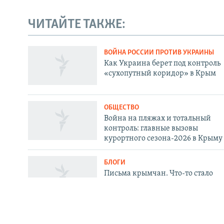
ЧИТАЙТЕ ТАКЖЕ:
Українською
ВОЙНА РОССИИ ПРОТИВ УКРАИНЫ
Qırımtatar
Как Украина берет под контроль
«сухопутный коридор» в Крым
ПРИСОЕДИНЯЙТЕСЬ!
ОБЩЕСТВО
Война на пляжах и тотальный
контроль: главные вызовы
курортного сезона-2026 в Крыму
Все сайты RFE/RL
БЛОГИ
Письма крымчан. Что-то стало
меняться в Крыму: где же теперь
укрыться?
ОБЩЕСТВО