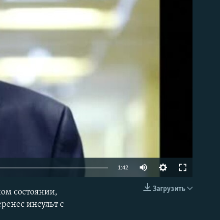
able
1:42
Загрузить
ом состоянии,
EMBED
ренес инсульт с