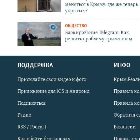
меняться в Крыму: где же теперь
укрыться?
ОБЩЕСТВО
Блокирование Telegram. Как
решить проблему крымчанам
ПОДДЕРЖКА
ИНФО
Українською
Присылайте свои видео и фото
Крым.Реали
Qırımtatar
Приложение для iOS и Андроид
Правила к
Подписаться
Правила к
ПРИСОЕДИНЯЙТЕСЬ!
Радио
Обратная с
RSS / Podcast
Вакансии
Как обойти блокировку
Правила з