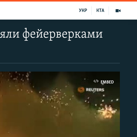
УКР
КТА
еляли фейерверками
EMBED