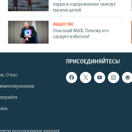
отдых и оздоровление завезут
тысячи детей
ОБЩЕСТВО
Опасный MAX. Почему его
следует избегать?
ПРИСОЕДИНЯЙТЕСЬ!
и. О нас
омментирования
опирайта
вязь
ащиты персональных данных