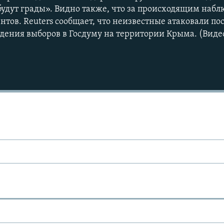
 будут грады». Видно также, что за происходящим набл
тов. Reuters сообщает, что неизвестные атаковали пос
едения выборов в Госдуму на территории Крыма. (Видео
Ы