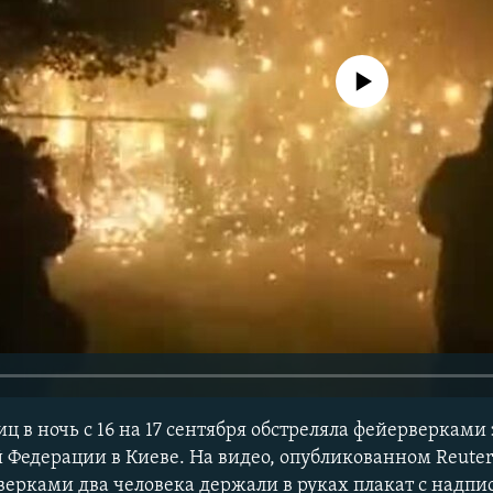
No media source currently avail
ц в ночь с 16 на 17 сентября обстреляла фейерверками
 Федерации в Киеве. На видео, опубликованном Reuters
верками два человека держали в руках плакат с надпи