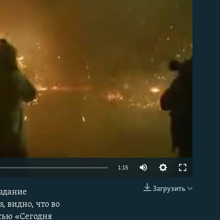
able
1:15
Загрузить
 здание
EMBED
, видно, что во
сью «Сегодня