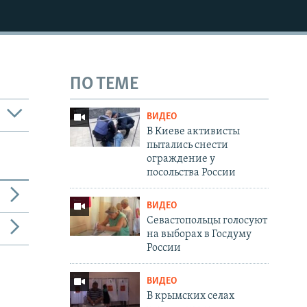
ПО ТЕМЕ
ВИДЕО
В Киеве активисты
пытались снести
ограждение у
посольства России
ВИДЕО
Севастопольцы голосуют
на выборах в Госдуму
России
ВИДЕО
В крымских селах