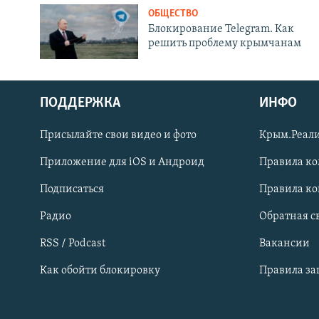
ОБЩЕСТВО
Блокирование Telegram. Как
решить проблему крымчанам
ПОДДЕРЖКА
ИНФО
Українською
Присылайте свои видео и фото
Крым.Реали
Qırımtatar
Приложение для iOS и Андроид
Правила к
Подписаться
Правила к
ПРИСОЕДИНЯЙТЕСЬ!
Радио
Обратная с
RSS / Podcast
Вакансии
Как обойти блокировку
Правила з
Все сайты RFE/RL