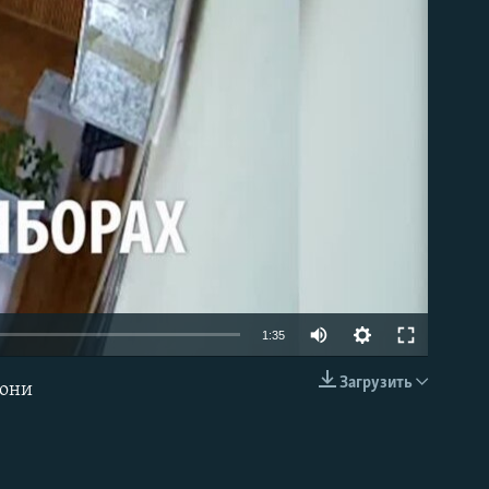
able
1:35
Загрузить
 они
EMBED