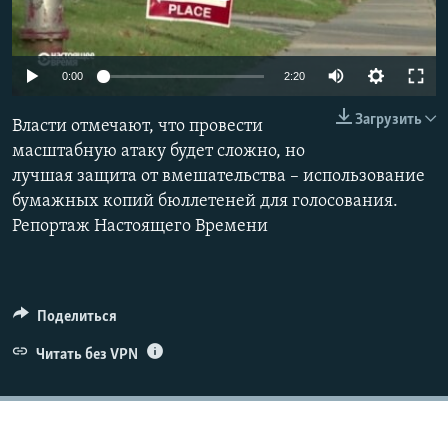
ПРИСОЕДИНЯЙТЕСЬ!
ПОБЕДИТЕЛЕЙ НЕ СУДЯТ?
КРЫМ.НЕПОКОРЕННЫЙ
0:00
2:20
ELIFBE
Загрузить
Власти отмечают, что провести
УКРАИНСКАЯ ПРОБЛЕМА КРЫМА
масштабную атаку будет сложно, но
Все сайты RFE/RL
лучшая защита от вмешательства – использование
бумажных копий бюллетеней для голосования.
Репортаж Настоящего Времени
Поделиться
Читать без VPN