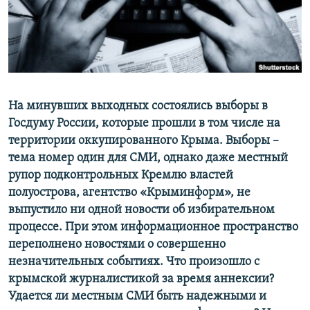
ПРИСОЕДИНЯЙТЕСЬ!
ПОБЕДИТЕЛЕЙ НЕ СУДЯТ?
КРЫМ.НЕПОКОРЕННЫЙ
ELIFBE
УКРАИНСКАЯ ПРОБЛЕМА КРЫМА
Все сайты RFE/RL
На минувших выходных состоялись выборы в
Госдуму России, которые прошли в том числе на
территории оккупированного Крыма. Выборы –
тема номер один для СМИ, однако даже местный
рупор подконтрольных Кремлю властей
полуострова, агентство «Крыминформ», не
выпустило ни одной новости об избирательном
процессе. При этом информационное пространство
переполнено новостями о совершенно
незначительных событиях. Что произошло с
крымской журналистикой за время аннексии?
Удается ли местным СМИ быть надежными и