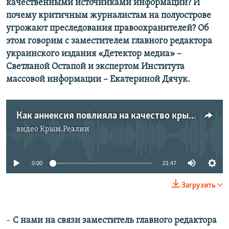
качественными источниками информации? И
почему критичным журналистам на полуострове
угрожают преследования правоохранителей? Об
этом говорим с заместителем главного редактора
украинского издания «Детектор медиа» –
Светланой Остапой и экспертом Института
массовой информации – Екатериной Дячук.
Как аннексия повлияла на качество крымских СМИ
видео
Крым.Реалии
No media source currently available
0:00
21:47
Загрузить
–
С нами на связи заместитель главного редактора