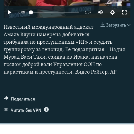
ПРИСОЕДИНЯЙТЕСЬ!
ПОБЕДИТЕЛЕЙ НЕ СУДЯТ?
0:00
1:57
КРЫМ.НЕПОКОРЕННЫЙ
Загрузить
Известный международный адвокат
ELIFBE
Амаль Клуни намерена добиваться
УКРАИНСКАЯ ПРОБЛЕМА КРЫМА
трибунала по преступлениям «ИГ» и осудить
Все сайты RFE/RL
группировку за геноцид. Ее подзащитная – Надия
Мурад Баси Тахи, езидка из Ирака, назначена
послом доброй воли Управления ООН по
наркотикам и преступности. Видео Рейтер, АР
Поделиться
Читать без VPN