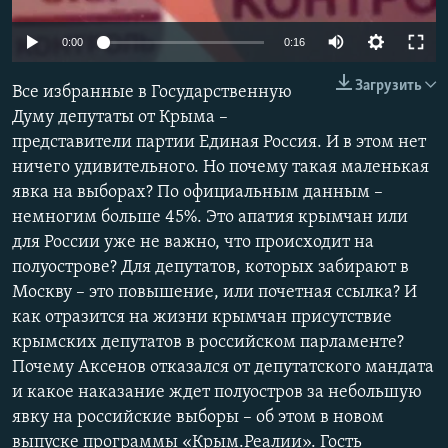
ПРИСОЕДИНЯЙТЕСЬ!
ПОБЕДИТЕЛЕЙ НЕ СУДЯТ?
0:00
0:16
КРЫМ.НЕПОКОРЕННЫЙ
Загрузить
ELIFBE
Все избранные в Государственную
Думу депутаты от Крыма –
УКРАИНСКАЯ ПРОБЛЕМА КРЫМА
представители партии Единая Россия. И в этом нет
Все сайты RFE/RL
ничего удивительного. Но почему такая маленькая
явка на выборах? По официальным данным –
немногим больше 45%. Это апатия крымчан или
для России уже не важно, что происходит на
полуострове? Для депутатов, которых забирают в
Москву – это повышение, или почетная ссылка? И
как отразится на жизни крымчан присутствие
крымских депутатов в российском парламенте?
Почему Аксенов отказался от депутатского мандата
и какое наказание ждет полуостров за небольшую
явку на российские выборы – об этом в новом
выпуске программы «Крым.Реалии». Гость