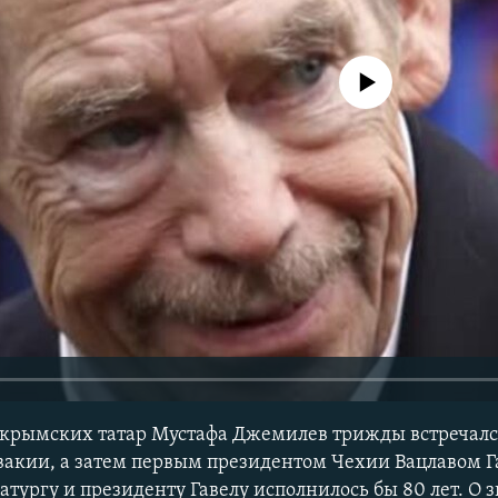
No media source currently avail
крымских татар Мустафа Джемилев трижды встречалс
акии, а затем первым президентом Чехии Вацлавом Га
атургу и президенту Гавелу исполнилось бы 80 лет. О 