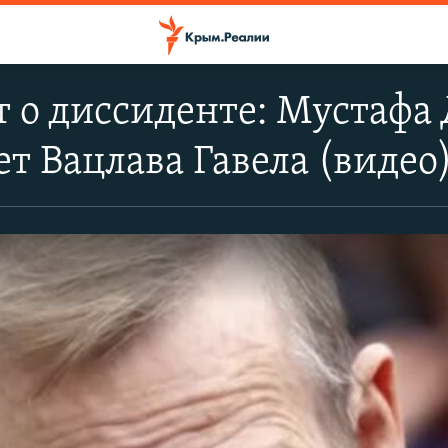
 о диссиденте: Мустафа
т Вацлава Гавела (видео