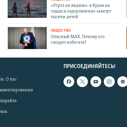
«Угроз не видим»: в Крым на
отдых и оздоровление завезут
тысячи детей
ОБЩЕСТВО
Опасный MAX. Почему его
следует избегать?
ПРИСОЕДИНЯЙТЕСЬ!
и. О нас
омментирования
опирайта
вязь