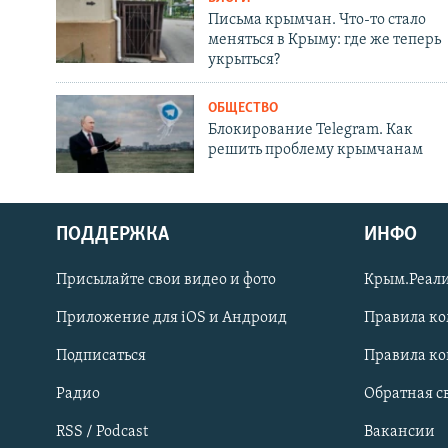
Письма крымчан. Что-то стало
меняться в Крыму: где же теперь
укрыться?
ОБЩЕСТВО
Блокирование Telegram. Как
решить проблему крымчанам
ПОДДЕРЖКА
ИНФО
Українською
Присылайте свои видео и фото
Крым.Реали
Qırımtatar
Приложение для iOS и Андроид
Правила к
Подписаться
Правила к
ПРИСОЕДИНЯЙТЕСЬ!
Радио
Обратная с
RSS / Podcast
Вакансии