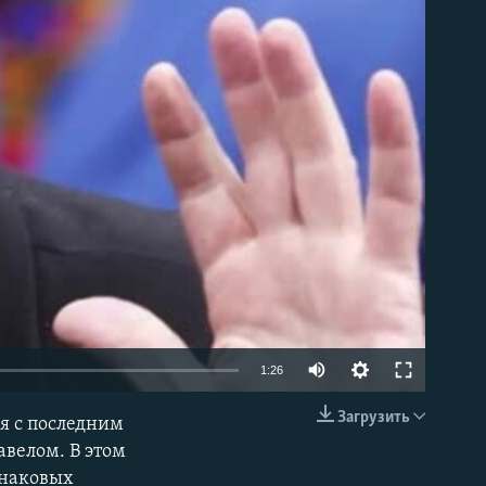
able
1:26
Загрузить
я с последним
EMBED
велом. В этом
знаковых