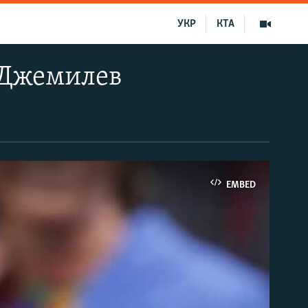
УКР
КТА
 Джемилев
)
EMBED