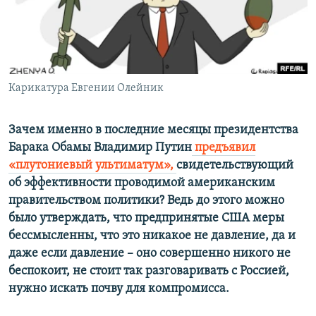
ПРИСОЕДИНЯЙТЕСЬ!
ПОБЕДИТЕЛЕЙ НЕ СУДЯТ?
КРЫМ.НЕПОКОРЕННЫЙ
ELIFBE
Карикатура Евгении Олейник
УКРАИНСКАЯ ПРОБЛЕМА КРЫМА
Все сайты RFE/RL
Зачем именно в последние месяцы президентства
Барака Обамы Владимир Путин
предъявил
«плутониевый ультиматум»,
свидетельствующий
об эффективности проводимой американским
правительством политики? Ведь до этого можно
было утверждать, что предпринятые США меры
бессмысленны, что это никакое не давление, да и
даже если давление – оно совершенно никого не
беспокоит, не стоит так разговаривать с Россией,
нужно искать почву для компромисса.