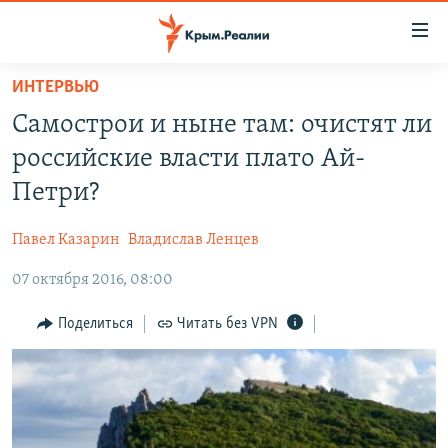
Доступность
ссылки
Вернуться
ИНТЕРВЬЮ
к
НОВОСТИ
Самострои и ныне там: очистят ли
основному
СПЕЦПРОЕКТЫ
содержанию
российские власти плато Ай-
ВОДА
Вернутся
ГРУЗ 200
Петри?
к
ИСТОРИЯ
КАРТА ВОЕННЫХ ОБЪЕКТОВ КРЫМА
главной
Павел Казарин
Владислав Ленцев
ЕЩЕ
11 ЛЕТ ОККУПАЦИИ КРЫМА. 11 ИСТОРИЙ СОПРОТИВЛЕНИЯ
навигации
Вернутся
07 октября 2016, 08:00
РАДІО СВОБОДА
ИНТЕРАКТИВ
к
КАК ОБОЙТИ БЛОКИРОВКУ
ИНФОГРАФИКА
Поделиться
Читать без VPN
поиску
ТЕЛЕПРОЕКТ КРЫМ.РЕАЛИИ
Українською
СОВЕТЫ ПРАВОЗАЩИТНИКОВ
Qırımtatar
ПРОПАВШИЕ БЕЗ ВЕСТИ