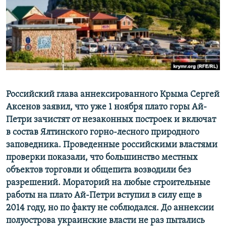
ПРИСОЕДИНЯЙТЕСЬ!
ПОБЕДИТЕЛЕЙ НЕ СУДЯТ?
КРЫМ.НЕПОКОРЕННЫЙ
ELIFBE
УКРАИНСКАЯ ПРОБЛЕМА КРЫМА
Все сайты RFE/RL
Российский глава аннексированного Крыма Сергей
Аксенов заявил, что уже 1 ноября плато горы Ай-
Петри зачистят от незаконных построек и включат
в состав Ялтинского горно-лесного природного
заповедника. Проведенные российскими властями
проверки показали, что большинство местных
объектов торговли и общепита возводили без
разрешений. Мораторий на любые строительные
работы на плато Ай-Петри вступил в силу еще в
2014 году, но по факту не соблюдался. До аннексии
полуострова украинские власти не раз пытались