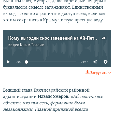
Вытаптывают, мусорят, даже карстовые пещеры в
буквальном смысле загаживают. Единственный
выход – жестко ограничить доступ всем, если мы
хотим сохранить в Крыму чистую пресную воду.
Кому выгоден снос заведений на Ай-Петри?
видео
Крым.Реалии
No media source currently available
0:00
24:47
Загрузить
Бывший глава Бахчисарайской районной
администрации
Ильми Умеров
:
«Абсолютно все
объекты, что там есть, формально были
незаконными. Главной причиной всегда