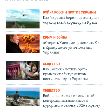
ВОЙНА РОССИИ ПРОТИВ УКРАИНЫ
Как Украина берет под контроль
«сухопутный коридор» в Крым
КРЫМ И ВОЙНА
«Стереть Киев с лица земли». Кто
в Крыму хочет уничтожения
Украины
ОБЩЕСТВО
Как Россия «мотивирует»
крымских абитуриентов
поступать в вузы Украины
ОБЩЕСТВО
Война на пляжах и тотальный
контроль: главные вызовы
курортного сезона-2026 в Крыму