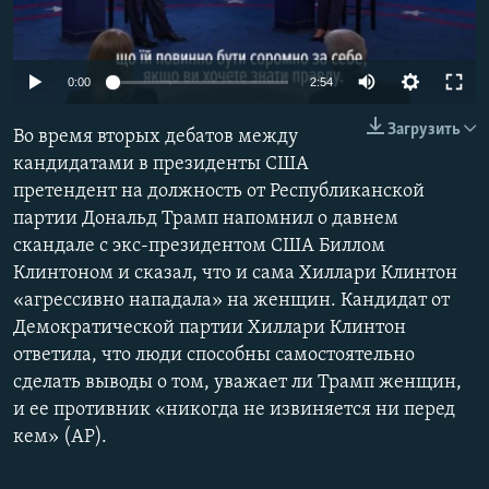
ПРИСОЕДИНЯЙТЕСЬ!
ПОБЕДИТЕЛЕЙ НЕ СУДЯТ?
КРЫМ.НЕПОКОРЕННЫЙ
0:00
2:54
ELIFBE
Загрузить
Во время вторых дебатов между
УКРАИНСКАЯ ПРОБЛЕМА КРЫМА
кандидатами в президенты США
Все сайты RFE/RL
претендент на должность от Республиканской
партии Дональд Трамп напомнил о давнем
скандале с экс-президентом США Биллом
Клинтоном и сказал, что и сама Хиллари Клинтон
«агрессивно нападала» на женщин. Кандидат от
Демократической партии Хиллари Клинтон
ответила, что люди способны самостоятельно
сделать выводы о том, уважает ли Трамп женщин,
и ее противник «никогда не извиняется ни перед
кем» (AP).