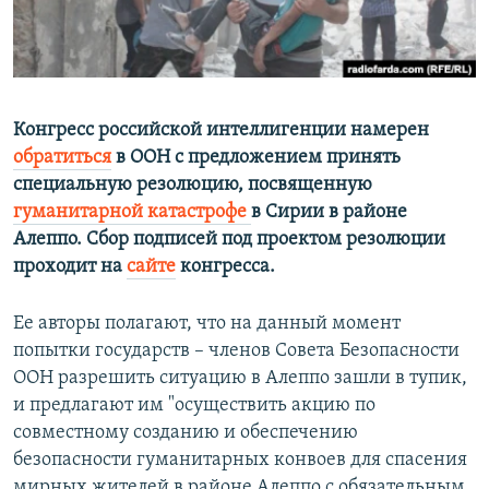
ПРИСОЕДИНЯЙТЕСЬ!
ПОБЕДИТЕЛЕЙ НЕ СУДЯТ?
КРЫМ.НЕПОКОРЕННЫЙ
ELIFBE
Конгресс российской интеллигенции намерен
УКРАИНСКАЯ ПРОБЛЕМА КРЫМА
обратиться
в ООН с предложением принять
Все сайты RFE/RL
специальную резолюцию, посвященную
гуманитарной катастрофе
в Сирии в районе
Алеппо. Сбор подписей под проектом резолюции
проходит на
сайте
конгресса.
Ее авторы полагают, что на данный момент
попытки государств – членов Совета Безопасности
ООН разрешить ситуацию в Алеппо зашли в тупик,
и предлагают им "осуществить акцию по
совместному созданию и обеспечению
безопасности гуманитарных конвоев для спасения
мирных жителей в районе Алеппо с обязательным