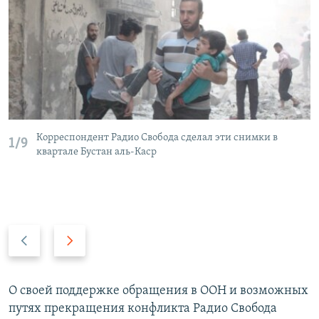
Корреспондент Радио Свобода сделал эти снимки в
1/9
квартале Бустан аль-Каср
П
С
р
л
е
е
д
д
О своей поддержке обращения в ООН и возможных
ы
у
путях прекращения конфликта Радио Свобода