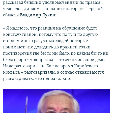
д
ю
рассказал бывший уполномоченный по правам
у
щ
человека, дипломат, а ныне сенатор от Тверской
щ
и
области
Владимир Лукин
:
и
й
й
с
– Я надеюсь, что реакция на обращение будет
с
л
конструктивной, потому что по ту и по другую
л
а
сторону много разумных людей, которые
а
й
понимают, что доводить до крайней точки
й
д
противоречия где бы то ни было, по каким бы то ни
д
было спорным вопросам – это очень опасное дело.
Надо разговаривать. Как во время Карибского
кризиса – разговаривали, а сейчас отказываются
разговаривать, что неправильно.