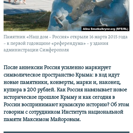
ПРИСОЕДИНЯЙТЕСЬ!
ПОБЕДИТЕЛЕЙ НЕ СУДЯТ?
КРЫМ.НЕПОКОРЕННЫЙ
ELIFBE
Памятник «Наш дом – Россия» открыли 16 марта 2015 года
УКРАИНСКАЯ ПРОБЛЕМА КРЫМА
– к первой годовщине «референдума» – у здания
Все сайты RFE/RL
администрации Симферополя
После аннексии Россия усиленно маркирует
символическое пространство Крыма: в ход идут
новые памятники, конверты, марки и, наконец,
купюра в 200 рублей. Как Россия навязывает новое
историческое прошлое Крыму и как сегодня в
России воспринимают крымскую историю? Об этом
говорим с сотрудником Института национальной
памяти Максимом Майоровым.