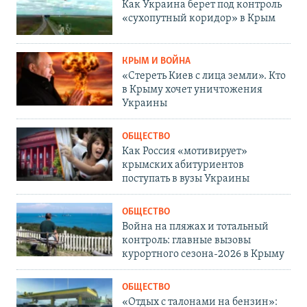
Как Украина берет под контроль
«сухопутный коридор» в Крым
КРЫМ И ВОЙНА
«Стереть Киев с лица земли». Кто
в Крыму хочет уничтожения
Украины
ОБЩЕСТВО
Как Россия «мотивирует»
крымских абитуриентов
поступать в вузы Украины
ОБЩЕСТВО
Война на пляжах и тотальный
контроль: главные вызовы
курортного сезона-2026 в Крыму
ОБЩЕСТВО
«Отдых с талонами на бензин»: