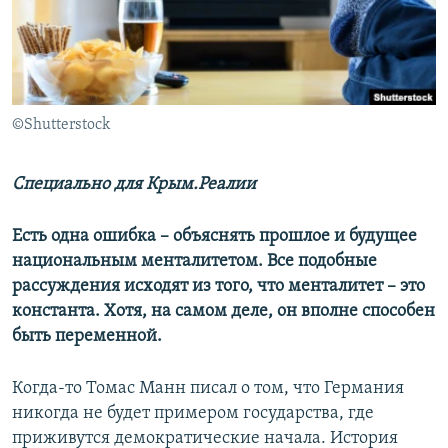
ПРИСОЕДИНЯЙТЕСЬ!
ПОБЕДИТЕЛЕЙ НЕ СУДЯТ?
КРЫМ.НЕПОКОРЕННЫЙ
ELIFBE
©Shutterstock
УКРАИНСКАЯ ПРОБЛЕМА КРЫМА
Все сайты RFE/RL
Специально для Крым.Реалии
Есть одна ошибка – объяснять прошлое и будущее
национальным менталитетом. Все подобные
рассуждения исходят из того, что менталитет – это
константа. Хотя, на самом деле, он вполне способен
быть переменной.
Когда-то Томас Манн писал о том, что Германия
никогда не будет примером государства, где
приживутся демократические начала. История