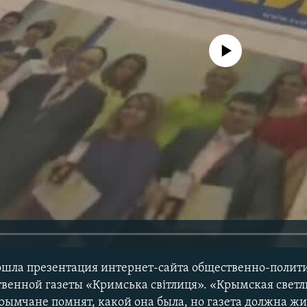
No media source currently avail
рошла презентация интернет-сайта общественно-полит
венной газеты «Кримська світлиця». «Крымская светли
рымчане помнят, какой она была, но газета должна жи