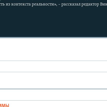
ть из контекста реальности», – рассказал редактор Ви
Ы
АММЫ