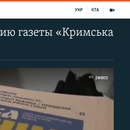
УКР
КТА
сию газеты «Кримська
EMBED