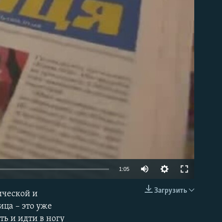
able
1:05
Загрузить
ической и
EMBED
ца – это уже
ть и идти в ногу