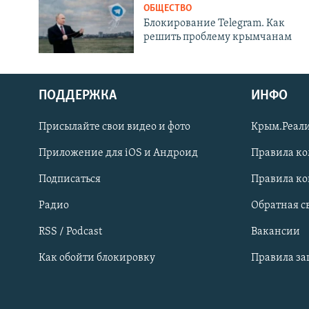
ОБЩЕСТВО
Блокирование Telegram. Как
решить проблему крымчанам
ПОДДЕРЖКА
ИНФО
Українською
Присылайте свои видео и фото
Крым.Реали
Qırımtatar
Приложение для iOS и Андроид
Правила к
Подписаться
Правила к
ПРИСОЕДИНЯЙТЕСЬ!
Радио
Обратная с
RSS / Podcast
Вакансии
Как обойти блокировку
Правила з
Все сайты RFE/RL