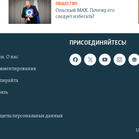
ОБЩЕСТВО
Опасный MAX. Почему его
следует избегать?
ПРИСОЕДИНЯЙТЕСЬ!
и. О нас
омментирования
опирайта
вязь
ащиты персональных данных
U