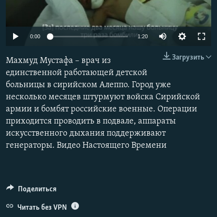
ПРИСОЕДИНЯЙТЕСЬ!
ПОБЕДИТЕЛЕЙ НЕ СУДЯТ?
КРЫМ.НЕПОКОРЕННЫЙ
0:00
1:20
ELIFBE
Загрузить
Махмуд Мустафа – врач из
УКРАИНСКАЯ ПРОБЛЕМА КРЫМА
единственной работающей детской
Все сайты RFE/RL
больницы в сирийском Алеппо. Город уже
несколько месяцев штурмуют войска Сирийской
армии и бомбят российские военные. Операции
приходится проводить в подвале, аппараты
искусственного дыхания поддерживают
генераторы. Видео Настоящего Времени
Поделиться
Читать без VPN