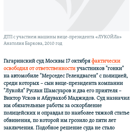
ПРИСОЕДИНЯЙТЕСЬ!
ПОБЕДИТЕЛЕЙ НЕ СУДЯТ?
КРЫМ.НЕПОКОРЕННЫЙ
ELIFBE
ДТП с участием машины вице-президента «ЛУКОЙЛа»
УКРАИНСКАЯ ПРОБЛЕМА КРЫМА
Анатолия Баркова, 2010 год
Все сайты RFE/RL
Гагаринский суд Москвы 17 октября
фактически
освободил от ответственности
участников "гонки"
на автомобиле "Мерседес Гелендваген" с полицией,
среди которых – сын вице-президента компании
"Лукойл" Руслан Шамсуаров и два его приятеля –
Виктор Усков и Абдувахоб Маджидов. Суд назначил
им обязательные работы за оскорбление
полицейских и оправдал по наиболее тяжкой статье
обвинения, по которой им грозило до пяти лет
заключения. Подобное решение суда не стало