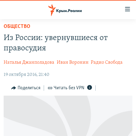
Доступность
ссылки
Вернуться
ОБЩЕСТВО
к
НОВОСТИ
Из России: увернувшиеся от
основному
СПЕЦПРОЕКТЫ
содержанию
правосудия
ВОДА
Вернутся
ГРУЗ 200
к
Наталья Джанполадова
Иван Воронин
Радио Свобода
ИСТОРИЯ
КАРТА ВОЕННЫХ ОБЪЕКТОВ КРЫМА
главной
19 октября 2016, 21:40
ЕЩЕ
11 ЛЕТ ОККУПАЦИИ КРЫМА. 11 ИСТОРИЙ СОПРОТИВЛЕНИЯ
навигации
Вернутся
РАДІО СВОБОДА
ИНТЕРАКТИВ
Поделиться
Читать без VPN
к
КАК ОБОЙТИ БЛОКИРОВКУ
ИНФОГРАФИКА
поиску
ТЕЛЕПРОЕКТ КРЫМ.РЕАЛИИ
Українською
СОВЕТЫ ПРАВОЗАЩИТНИКОВ
Qırımtatar
ПРОПАВШИЕ БЕЗ ВЕСТИ