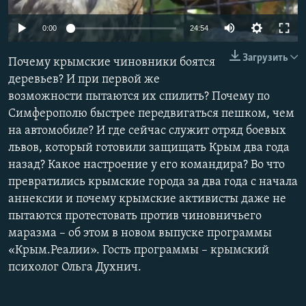
ПРИСОЕДИНЯЙТЕСЬ!
ПОБЕДИТЕЛЕЙ НЕ СУДЯТ?
0:00
24:54
КРЫМ.НЕПОКОРЕННЫЙ
Загрузить
Почему крымские чиновники боятся
ELIFBE
деревьев? И при первой же
УКРАИНСКАЯ ПРОБЛЕМА КРЫМА
возможности пытаются их спилить? Почему по
Все сайты RFE/RL
Симферополю быстрее передвигаться пешком, чем
на автомобиле? И где сейчас служит отряд боевых
львов, который готовили защищать Крым два года
назад? Какое настроение у его командира? Во что
превратились крымские города за два года с начала
аннексии и почему крымские активисты даже не
пытаются протестовать против чиновничьего
маразма – об этом в новом выпуске программы
«Крым.Реалии». Гость программы – крымский
психолог Ольга Духнич.