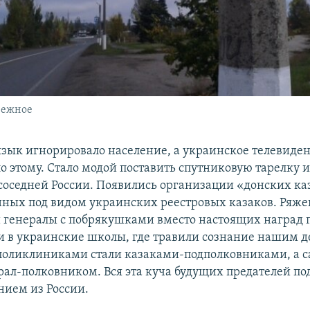
нежное
зык игнорировало население, а украинское телевиде
о этому. Стало модой поставить спутниковую тарелку 
соседней России. Появились организации «донских ка
ных под видом украинских реестровых казаков. Ряж
 генералы с побрякушками вместо настоящих наград 
и в украинские школы, где травили сознание нашим д
оликлиниками стали казаками-подполковниками, а с
ерал-полковником. Вся эта куча будущих предателей п
ием из России.