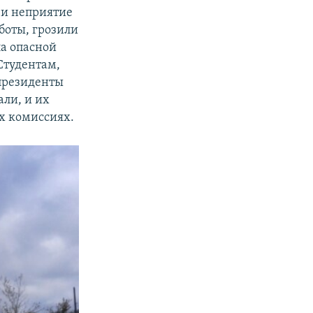
 и неприятие
боты, грозили
ла опасной
Студентам,
 президенты
ли, и их
х комиссиях.