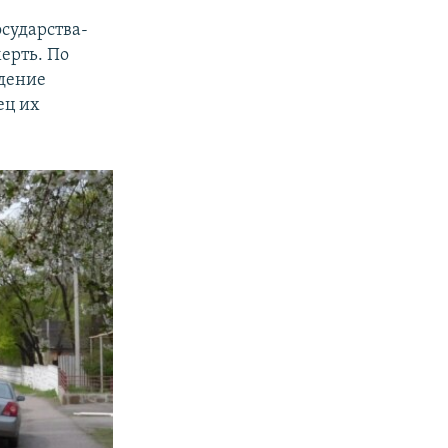
осударства-
ерть. По
идение
ец их