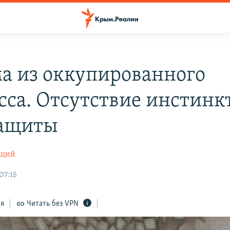
а из оккупированного
сса. Отсутствие инстинк
защиты
ущий
07:15
ся
Читать без VPN