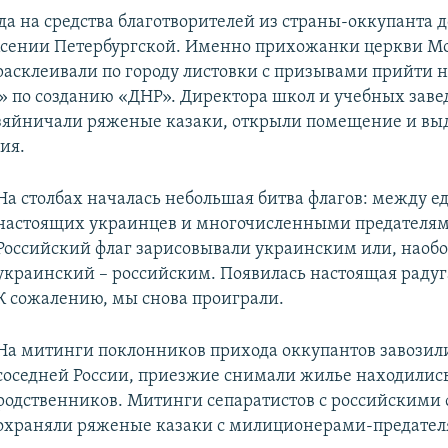
да на средства благотворителей из страны-оккупанта д
Ксении Петербургской. Именно прихожанки церкви М
расклеивали по городу листовки с призывами прийти 
 по созданию «ДНР». Директора школ и учебных заве
зяйничали ряженые казаки, открыли помещение и в
ия.
На столбах началась небольшая битва флагов: между 
настоящих украинцев и многочисленными предателям
Российский флаг зарисовывали украинским или, наобо
украинский – российским. Появилась настоящая радуга
К сожалению, мы снова проиграли.
На митинги поклонников прихода оккупантов завозил
соседней России, приезжие снимали жилье находились
родственников. Митинги сепаратистов с российскими
охраняли ряженые казаки с милиционерами-предател