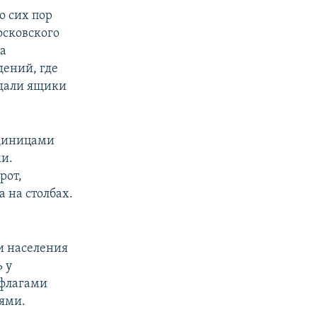
о сих пор
осковского
на
дений, где
ыдали ящики
единицами
и.
рот,
 на столбах.
и населения
 у
 флагами
ями.