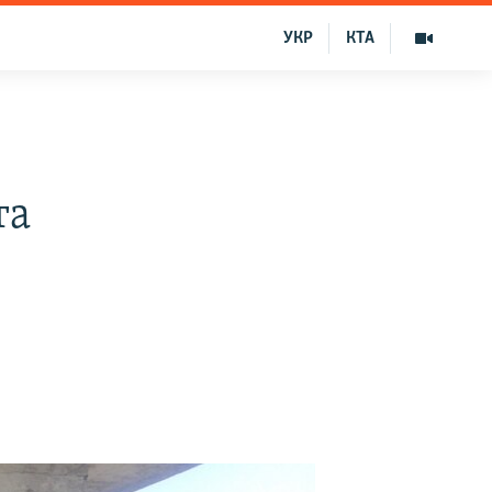
УКР
КТА
та