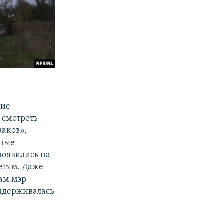
ние
и смотреть
заков»,
еные
появились на
етям. Даже
ам мэр
оддерживалась