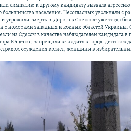
или симпатию к другому кандидату вызвала агрессию
 большинства населения. Несогласных увольняли с ра
и и угрожали смертью. Дорога в Снежное уже тогда бы
н с номерами западных и южных областей Украины. 
езли из Одессы в качестве наблюдателей кандидата в
ора Ющенко, запрещали выходить в город, дети голода
 страхом осуждения коллег, женщины в избирательны