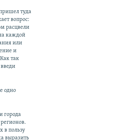
 пришел туда
ает вопрос:
ом расцвели
на каждой
ания или
ение и
Как так
 введи
е одно
и города
 регионов.
 в пользу
ка выразить