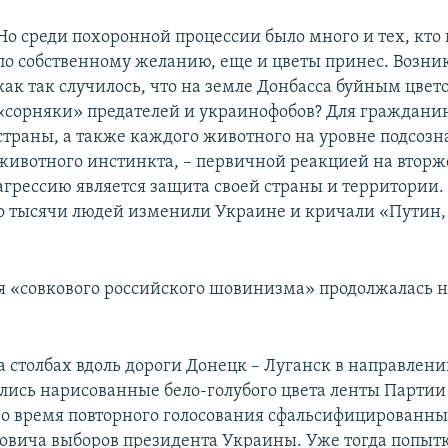
Но среди похоронной процессии было много и тех, кто
по собственному желанию, еще и цветы принес. Возник
как так случилось, что на земле Донбасса буйным цвет
«сорняки» предателей и украинофобов? Для граждани
страны, а также каждого животного на уровне подсозн
животного инстинкта, – первичной реакцией на вторж
агрессию является защита своей страны и территории. 
то тысячи людей изменили Украине и кричали «Путин,
 «совкового российского шовинизма» продолжалась н
а столбах вдоль дороги Донецк – Луганск в направлени
лись нарисованные бело-голубого цвета ленты Партии
во время повторного голосования сфальсифицированных
овича выборов президента Украины. Уже тогда попыт