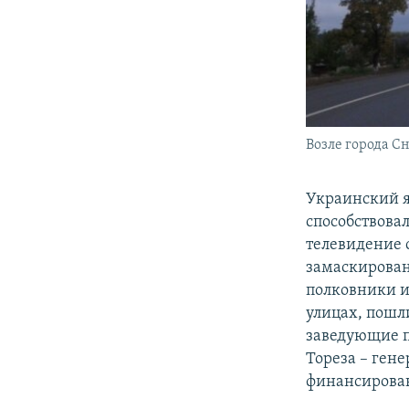
Возле города С
Украинский я
способствовал
телевидение 
замаскирован
полковники и
улицах, пошл
заведующие п
Тореза – ген
финансирован