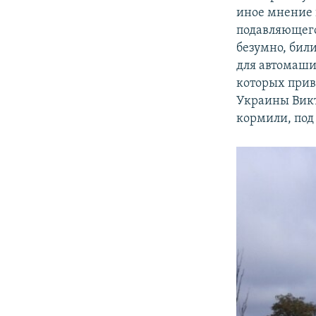
иное мнение 
подавляющего
безумно, бил
для автомаши
которых прив
Украины Викт
кормили, под