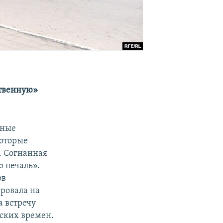
ственную»
зные
которые
. Согнанная
 печаль».
ов
ровала на
а встречу
тских времен.