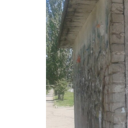
ПОБЕДИТЕЛЕЙ НЕ СУДЯТ?
КРЫМ.НЕПОКОРЕННЫЙ
ELIFBE
УКРАИНСКАЯ ПРОБЛЕМА КРЫМА