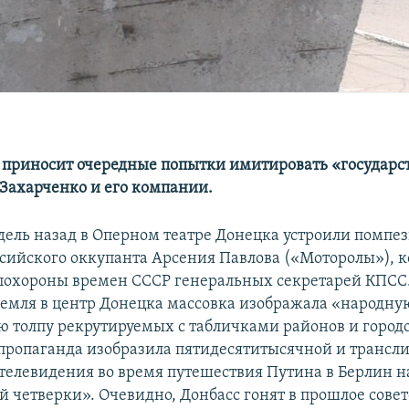
приносит очередные попытки имитировать «государ
 Захарченко и его компании.
дель назад в Оперном театре Донецка устроили помпе
сийского оккупанта Арсения Павлова («Моторолы»), 
охороны времен СССР генеральных секретарей КПСС
емля в центр Донецка массовка изображала «народную
 толпу рекрутируемых с табличками районов и город
пропаганда изобразила пятидесятитысячной и трансли
 телевидения во время путешествия Путина в Берлин н
 четверки». Очевидно, Донбасс гонят в прошлое сове