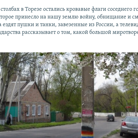
 столбах в Торезе остались кровавые флаги соседнего г
оторое принесло на нашу землю войну, обнищание и см
 ездят пушки и танки, завезенные из России, а телев
сударства рассказывает о том, какой большой миротвор