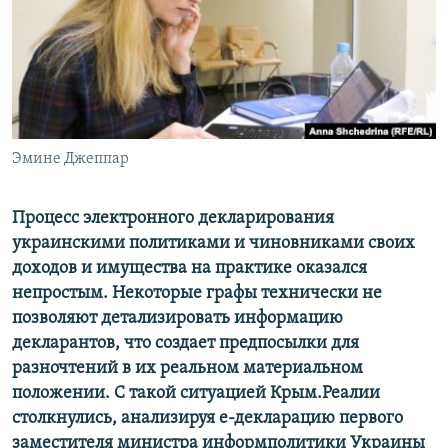
ПРИСОЕДИНЯЙТЕСЬ!
ПОБЕДИТЕЛЕЙ НЕ СУДЯТ?
КРЫМ.НЕПОКОРЕННЫЙ
ELIFBE
УКРАИНСКАЯ ПРОБЛЕМА КРЫМА
Все сайты RFE/RL
Эмине Джеппар
Процесс электронного декларирования
украинскими политиками и чиновниками своих
доходов и имущества на практике оказался
непростым. Некоторые графы технически не
позволяют детализировать информацию
декларантов, что создает предпосылки для
разночтений в их реальном материальном
положении. С такой ситуацией Крым.Реалии
столкнулись, анализируя е-декларацию первого
заместителя министра информполитики Украины