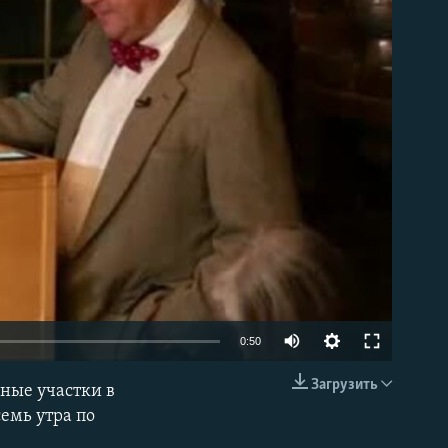
able
0:50
Загрузить
ные участки в
EMBED
емь утра по