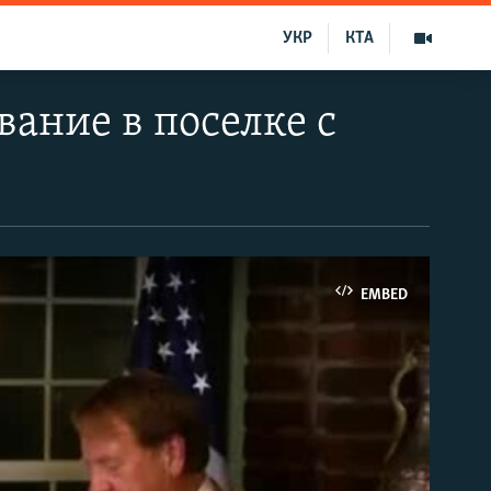
УКР
КТА
ание в поселке с
EMBED