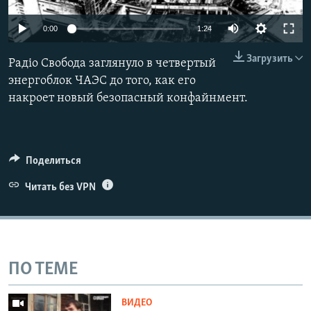
ПРИСОЕДИНЯЙТЕСЬ!
ПОБЕДИТЕЛЕЙ НЕ СУДЯТ?
0:00
1:24
КРЫМ.НЕПОКОРЕННЫЙ
Загрузить
Радіо Свобода заглянуло в четвертый
ELIFBE
энергоблок ЧАЭС до того, как его
УКРАИНСКАЯ ПРОБЛЕМА КРЫМА
накроет новый безопасный конфайнмент.
Все сайты RFE/RL
Поделиться
Читать без VPN
ПО ТЕМЕ
ВИДЕО