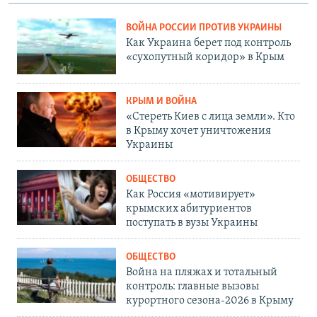
ВОЙНА РОССИИ ПРОТИВ УКРАИНЫ
Как Украина берет под контроль
«сухопутный коридор» в Крым
КРЫМ И ВОЙНА
«Стереть Киев с лица земли». Кто
в Крыму хочет уничтожения
Украины
ОБЩЕСТВО
Как Россия «мотивирует»
крымских абитуриентов
поступать в вузы Украины
ОБЩЕСТВО
Война на пляжах и тотальный
контроль: главные вызовы
курортного сезона-2026 в Крыму