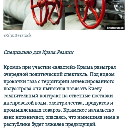
ПРИСОЕДИНЯЙТЕСЬ!
ПОБЕДИТЕЛЕЙ НЕ СУДЯТ?
КРЫМ.НЕПОКОРЕННЫЙ
ELIFBE
©Shutterstock
УКРАИНСКАЯ ПРОБЛЕМА КРЫМА
Все сайты RFE/RL
Специально для Крым.Реалии
Кремль при участии «властей» Крыма разыграл
очередной политический спектакль. Под видом
прокачки газа с территории аннексированного
полуострова они пытаются навязать Киеву
сомнительный контракт на ответные поставки
днепровской воды, электричества, продуктов и
промышленных товаров. Крымское начальство
явно нервничает, опасаясь, что нынешняя зима в
республике будет тяжелее предыдущей.