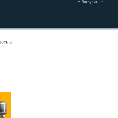
Загрузить
EMBED
лось к