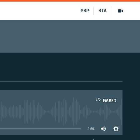
УКР
КТА
EMBED
able
2:59