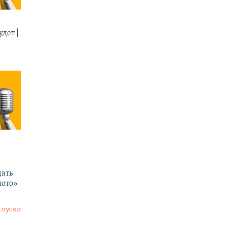
дет |
ать
лото»
ыпуски