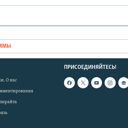
Ы
АММЫ
ПРИСОЕДИНЯЙТЕСЬ!
и. О нас
омментирования
опирайта
вязь