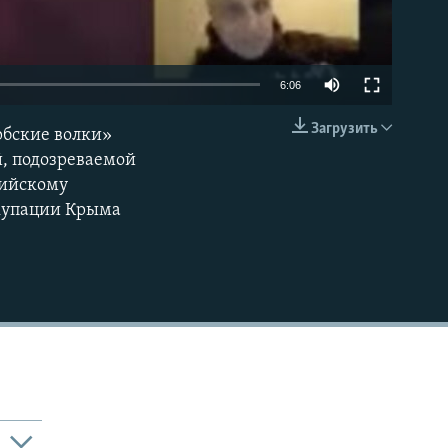
6:06
Загрузить
рбские волки»
EMBED
й, подозреваемой
сийскому
ккупации Крыма