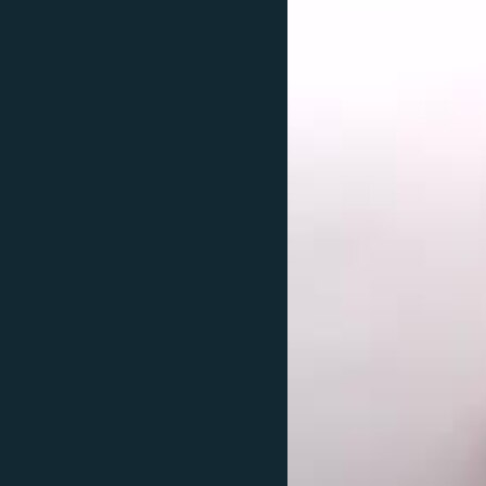
ПОБЕДИТЕЛЕЙ НЕ СУДЯТ?
КРЫМ.НЕПОКОРЕННЫЙ
ELIFBE
УКРАИНСКАЯ ПРОБЛЕМА КРЫМА