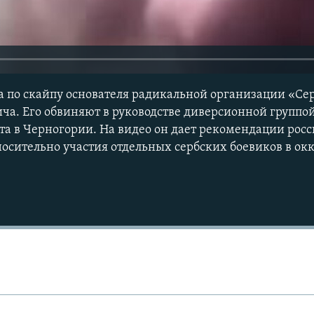
а по скайпу основателя радикальной организации «Се
а. Его обвиняют в руководстве диверсионной группо
ота в Черногории. На видео он дает рекомендации рос
осительно участия отдельных сербских боевиков в о