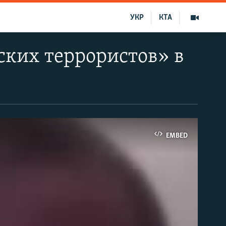
УКР
КТА
ских террористов» в
EMBED