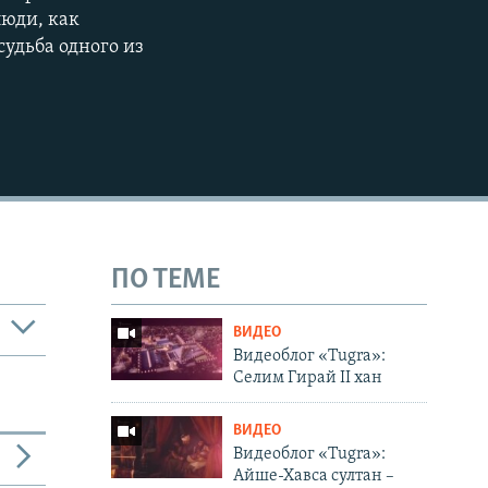
люди, как
судьба одного из
ПО ТЕМЕ
ВИДЕО
Видеоблог «Tugra»:
Селим Гирай II хан
ВИДЕО
Видеоблог «Tugra»:
Айше-Хавса султан –