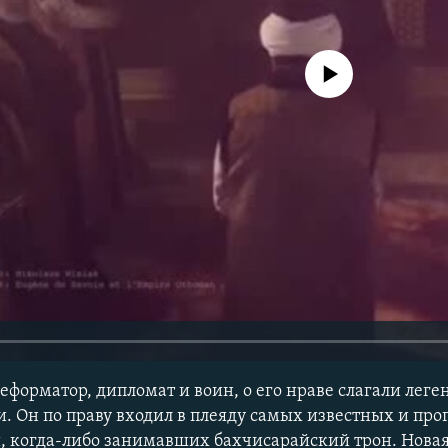
No media source currently avail
еформатор, дипломат и воин, о его нраве слагали леге
. Он по праву входил в плеяду самых известных и пр
 когда-либо занимавших бахчисарайский трон. Новая