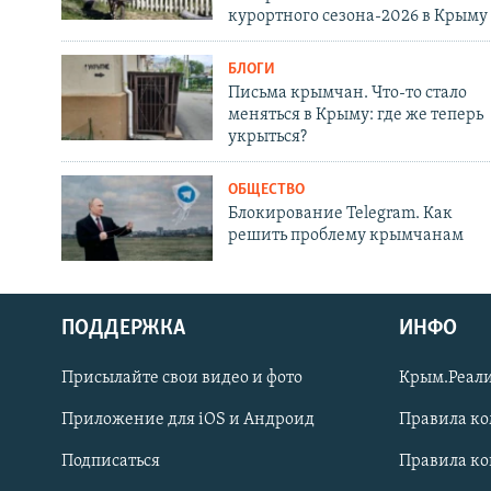
курортного сезона-2026 в Крыму
БЛОГИ
Письма крымчан. Что-то стало
меняться в Крыму: где же теперь
укрыться?
ОБЩЕСТВО
Блокирование Telegram. Как
решить проблему крымчанам
ПОДДЕРЖКА
ИНФО
Українською
Присылайте свои видео и фото
Крым.Реали
Qırımtatar
Приложение для iOS и Андроид
Правила к
Подписаться
Правила к
ПРИСОЕДИНЯЙТЕСЬ!