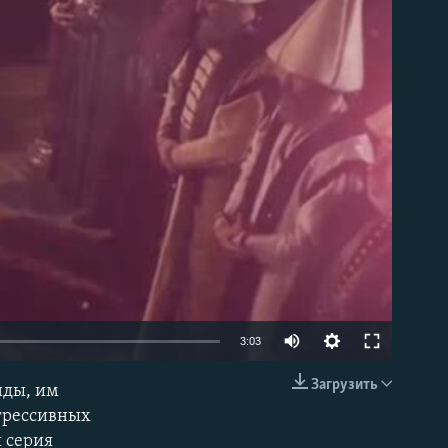
able
3:03
Загрузить
нды, им
EMBED
огрессивных
 серия