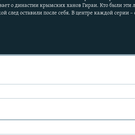
вает о династии крымских ханов Гираи. Кто были эти 
ой след оставили после себя. В центре каждой серии – 
Ы