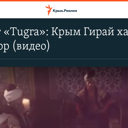
 «Tugra»: Крым Гирай ха
р (видео)