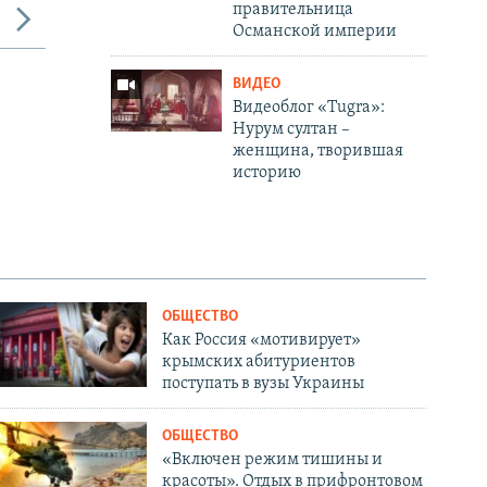
правительница
Османской империи
ВИДЕО
Видеоблог «Tugra»:
Нурум султан –
женщина, творившая
историю
ОБЩЕСТВО
Как Россия «мотивирует»
крымских абитуриентов
поступать в вузы Украины
ОБЩЕСТВО
«Включен режим тишины и
красоты». Отдых в прифронтовом