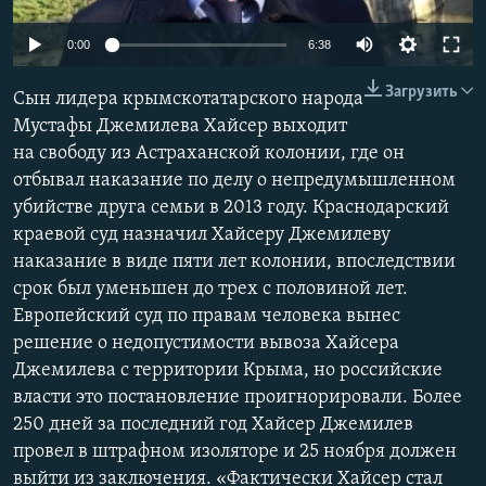
ПРИСОЕДИНЯЙТЕСЬ!
ПОБЕДИТЕЛЕЙ НЕ СУДЯТ?
0:00
6:38
КРЫМ.НЕПОКОРЕННЫЙ
Загрузить
Сын лидера крымскотатарского народа
ELIFBE
Мустафы Джемилева Хайсер выходит
УКРАИНСКАЯ ПРОБЛЕМА КРЫМА
на свободу из Астраханской колонии, где он
Все сайты RFE/RL
отбывал наказание по делу о непредумышленном
убийстве друга семьи в 2013 году. Краснодарский
краевой суд назначил Хайсеру Джемилеву
наказание в виде пяти лет колонии, впоследствии
срок был уменьшен до трех с половиной лет.
Европейский суд по правам человека вынес
решение о недопустимости вывоза Хайсера
Джемилева с территории Крыма, но российские
власти это постановление проигнорировали. Более
250 дней за последний год Хайсер Джемилев
провел в штрафном изоляторе и 25 ноября должен
выйти из заключения. «Фактически Хайсер стал