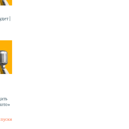
дет |
ать
лото»
ыпуски