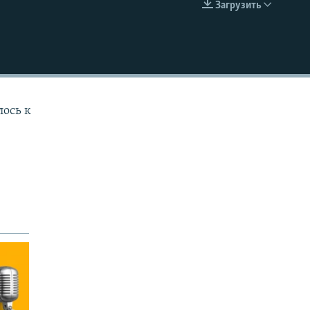
Загрузить
EMBED
лось к