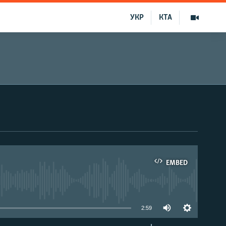
УКР
КТА
EMBED
able
2:59