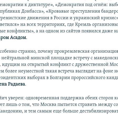
демократии к диктатуре», «Демократия под огнём: выб
публиках Донбасса», «Кровавые преступления бандер
тремистские движения в России и украинский кризис»
светился» на всех территориях, где Кремль организовы
е конфликты», а на одном из сайтов появился даже н
ром Асадом
.
 особенно странно, почему прокремлевская организаци
 нейтральной минской площадке встречу с македонс
 идущим на открытый конфликт с дружественной Мо
ем более неуместной такая встреча выглядит на фоне 
езидентских выборах в Болгарии пророссийского канд
на Радаева
.
йич уверен: одновременная поддержка обеих сторон 
ет лишь о том, что Москва пытается стравить между с
акедонию, и тем самым еще больше дестабилизироват