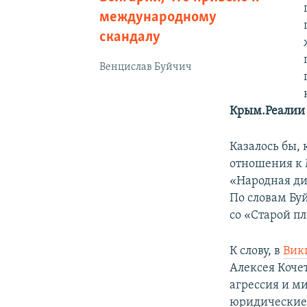
международному
скандалу
Венцислав Буйчич
Крым.Реалии
Казалось бы,
отношения к 
«Народная ди
По словам Бу
со «Старой п
К слову, в
Вик
Алексея Коче
агрессия и м
юридические 