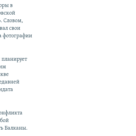
оры в
овской
. Словом,
вал свои
а фотографии
я планирует
ким
скве
недавней
идата
конфликта
обой
ь Балканы.