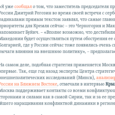
«Я уже
сообщал
о том, что заместитель председателя п
России Дмитрий Рогозин во время своей встречи с сер
радикалами прямым текстом заявлял, что самые главн
приоритеты для Кремля сейчас – это Черногория и Мак
напоминает Буйич. – «Вполне возможно, что дестабил
Македонии будет осуществляться путем обострения ее
Болгарией, где у России сейчас тоже появились очень 
рычаги влияния на внешнюю политику», – предполагае
На самом деле, подобная стратегия применяется Моск
впервые. Так, еще год назад эксперты Центра стратеги
внешнеполитических исследований (Минск),
анализир
России на Ближнем Востоке
, отмечали в интервью
Кры
Москва поддерживает контакты со всеми конфликту
сторонами и силами как в самой Сирии, так и за ее пр
ейшего наращивания конфликтной динамики в регион