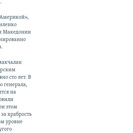
.
с Америкой»,
Миленко
ия Македонии
онированно
в.
макчалан
арским
но сто лет. В
о генерала,
ится на
овили
ри этом
за храбрость
ом уровне
угого