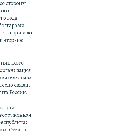
 со стороны
кого
го года
 болгарами
, что привело
 интервью
 никакого
 организация
авительством.
тесно связан
нта России.
икаций
 вооруженная
Республика:
им. Степана