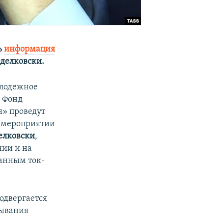
ь
информация
делковски.
олодежное
и Фонд
я» проведут
В мероприятии
елковски
,
нии и на
анным ток-
подвергается
зывания