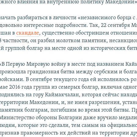
ежного влияния на внутреннюю политику Македонии»
 начать разбираться в личности «независимого борца 
довольно интересные подробности. Так, 22 сентября 
ешан в
скандале
, существенно обострившем отношен
 В частности, он разбил молотком памятник, несанкци
й группой болгар на месте одной из исторических бит
«В Первую Мировую войну в месте под названием Кай
произошла грандиозная битва между сербским и болг
войсками. В сентябре текущего года ей исполнилось ров
мае 2016 года группа из семерых болгар, включая одног
поднялись на гору Каймакчалан, которая сейчас наход
территории Македонии, и, не имея разрешения, устан
памятник болгарам, погибшим во время этой битвы. П
Министерство обороны Болгарии даже вручило медали 
людям, которые это сделали, тем самым на официальн
признав правомерность их действий на территории др