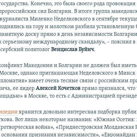
государства. Конечно, это была своего рода провокация
пророссийских сил Болгарии. В итоге группа македонс
журналиста Миленко Неделковского в сентябре текуще
поднялись на гору и молотком разбила установленную
памятную доску прямо в день независимости Болгарии
к серьезному международному скандалу», – пояснил в
сербский политолог
Венцислав Буйич
.
 конфликт Македонии и Болгарии не должен был иметь
Москве, однако приглашающая Неделовского в Минск
пломатия» имеет очень тесные связи с российским пр
йича, ее лидер
Алексей Кочетков
прямо признался, что 
лощадью» в Москве, то есть с Администрацией президе
ипедии
хранится довольно интересная подборка публ
ткова. Вот лишь некоторые названия: «Южная Осетия:
иротворческая война», «Приднестровская Молдавская 
основания признания независимости», «Евромайдан 