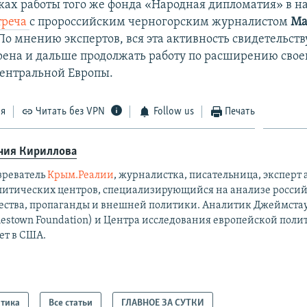
амках работы того же фонда «Народная дипломатия» в н
треча
с пророссийским черногорским журналистом
Ма
 По мнению экспертов, вся эта активность свидетельству
ена и дальше продолжать работу по расширению свое
Центральной Европы.
ся
Читать без VPN
Follow us
Печать
ния Кириллова
зреватель
Крым.Реалии
, журналистка, писательница, экспер
литических центров, специализирующийся на анализе россий
ества, пропаганды и внешней политики. Аналитик Джеймста
mestown Foundation) и Центра исследования европейской поли
ет в США.
тика
Все статьи
ГЛАВНОЕ ЗА СУТКИ