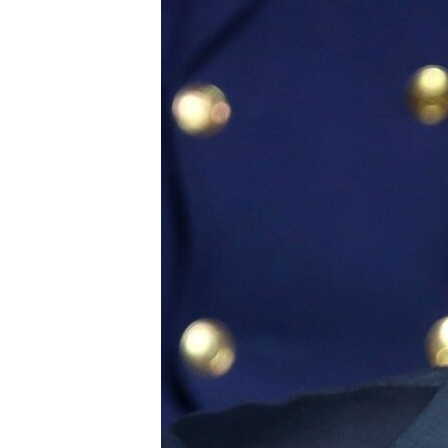
ПОБЕДИТЕЛЕЙ НЕ СУДЯТ?
КРЫМ.НЕПОКОРЕННЫЙ
ELIFBE
УКРАИНСКАЯ ПРОБЛЕМА КРЫМА