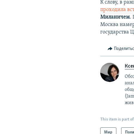
К слову, в р
проходила вс
Миланичем
.
Москва намер
государства 
Поделить
Ксе
Обо
ана
общ
(Ja
жив
This item is part of
Мир
Поли