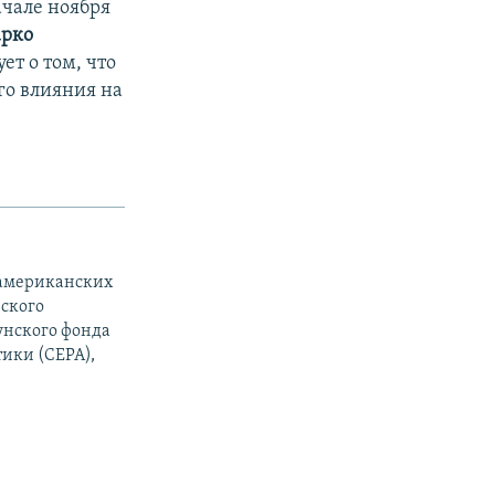
ачале ноября
рко
ет о том, что
го влияния на
т американских
ского
унского фонда
тики (CEPA),