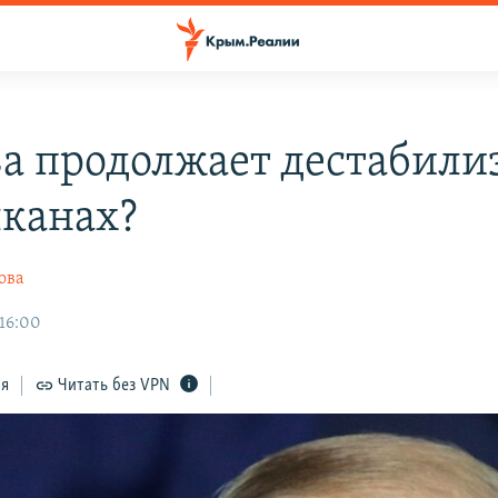
а продолжает дестабил
лканах?
ова
 16:00
ся
Читать без VPN