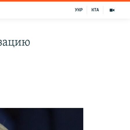
УКР
КТА
изацию