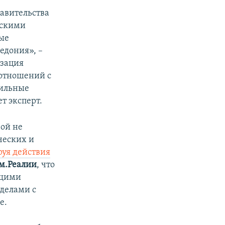
равительства
бскими
ые
едония», –
изация
 отношений с
сильные
т эксперт.
вой не
ческих и
уя действия
м.Реалии
, что
ющими
еделами с
е.