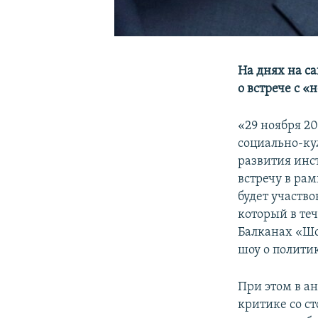
На днях на с
о встрече с 
«29 ноября 2
социально-ку
развития инс
встречу в ра
будет участв
который в те
Балканах «Шо
шоу о политик
При этом в ан
критике со с