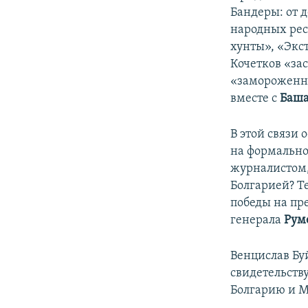
Бандеры: от 
народных рес
хунты», «Экс
Кочетков «за
«замороженны
вместе с
Баша
В этой связи
на формально
журналистом,
Болгарией? Т
победы на пр
генерала
Руме
Венцислав Бу
свидетельству
Болгарию и М