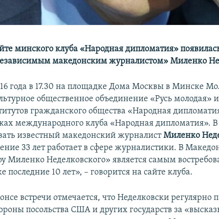
айте минского клуба «Народная дипломатия» появилас
«независимым македонским журналистом» Миленко Не
016 года в 17.30 на площадке Дома Москвы в Минске М
льтурное общественное объединение «Русь молодая» 
титутов гражданского общества «Народная дипломати
мках международного клуба «Народная дипломатия». 
овать известный македонский журналист
Миленко Нед
чение 33 лет работает в сфере журналистики. В Македо
у Миленко Неделковского» является самым востребов
е последние 10 лет», – говорится на сайте клуба.
онсе встречи отмечается, что Неделковски регулярно 
тороны посольства США и других государств за «выска