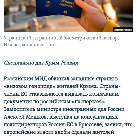
ПРИСОЕДИНЯЙТЕСЬ!
ПОБЕДИТЕЛЕЙ НЕ СУДЯТ?
КРЫМ.НЕПОКОРЕННЫЙ
ELIFBE
Украинский заграничный биометрический паспорт.
УКРАИНСКАЯ ПРОБЛЕМА КРЫМА
Иллюстрационное фото
Все сайты RFE/RL
Специально для Крым.Реалии
Российский МИД обвинил западные страны в
«визовом геноциде» жителей Крыма. Страны-
члены ЕС отказываются выдавать крымчанам
документы по российским «паспортам».
Заместитель министра иностранных дел России
Алексей Мешков, выступая на консультациях
политдиректоров Россия-ЕС в Брюсселе, заявил, что
европейские власти якобы сделали жителей