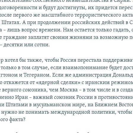
относительно собственного невмешательства в Сирии.
договоренности и будут достигнуты, их придется пере
после первого же масштабного террористического акта
Штатах. А при продолжении российских действий в С
а – лишь вопрос времени. Нам остается только гадать,
 граждане заплатят своими жизнями за возможную 
– десятки или сотни.
р хотел бы также, чтобы Россия перестала поддержива
 только в том случае, если взаимопонимание будет дос
тоном и Тегераном. Если же администрация Дональд
о откажется от «ядерной сделки» с иранским режимом
е верного союзника, чем Москва – в том числе и в соз
менно Иран – важный союзник России в противостояни
 Штатами в мусульманском мире, на Ближнем Восток
 нужно не понимать международной политики, чтобы 
ого факта?