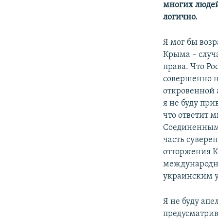
многих людей
логично.
Я мог бы воз
Крыма – случ
права. Что Ро
совершенно н
откровенной 
я не буду при
что ответит м
Соединенным 
часть сувере
отторжения К
международно
украинским у
Я не буду ап
предусматрив