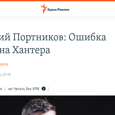
ий Портников: Ошибка
на Хантера
иков
, 10:15
ся
Читать без VPN