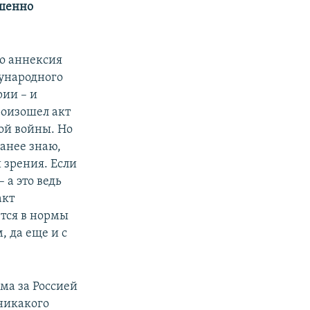
ршенно
то аннексия
ународного
рии – и
роизошел акт
ой войны. Но
ранее знаю,
 зрения. Если
а это ведь
акт
тся в нормы
, да еще и с
ма за Россией
никакого