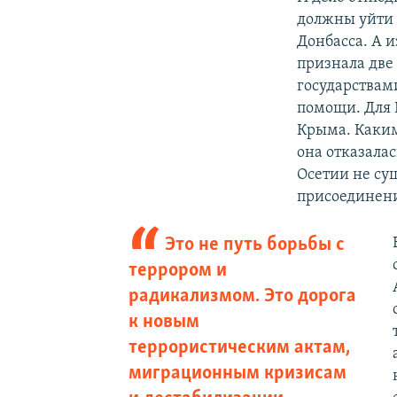
должны уйти 
Донбасса. А и
признала две
государствам
помощи. Для 
Крыма. Каким
она отказала
Осетии не сущ
присоединени
Это не путь борьбы с
террором и
радикализмом. Это дорога
к новым
террористическим актам,
миграционным кризисам