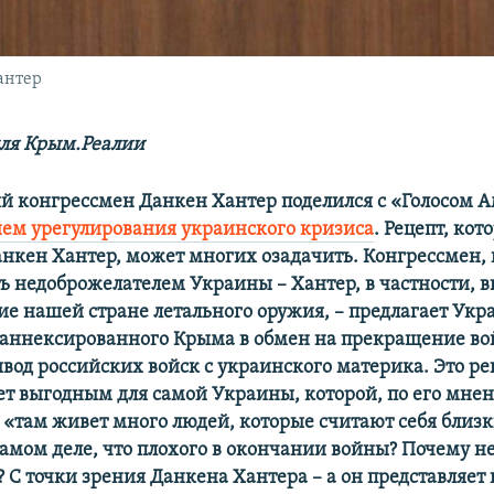
антер
ля Крым.Реалии
 конгрессмен Данкен Хантер поделился с «Голосом 
ем урегулирования украинского кризиса
. Рецепт, кот
анкен Хантер, может многих озадачить. Конгрессмен, 
ть недоброжелателем Украины – Хантер, в частности, в
ие нашей стране летального оружия, – предлагает Укр
т аннексированного Крыма в обмен на прекращение в
ывод российских войск с украинского материка. Это р
ет выгодным для самой Украины, которой, по его мнен
о «там живет много людей, которые считают себя близ
самом деле, что плохого в окончании войны? Почему н
 С точки зрения Данкена Хантера – а он представляет