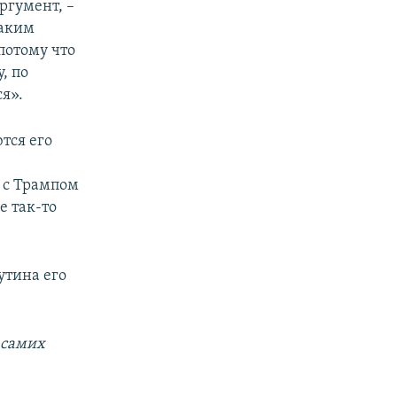
ргумент, –
таким
потому что
, по
я».
тся его
е с Трампом
е так-то
утина его
 самих