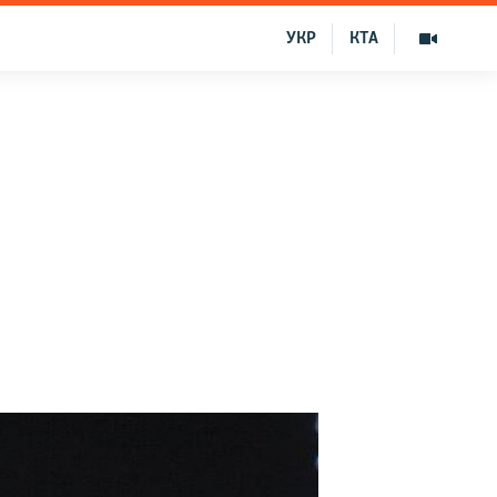
УКР
КТА