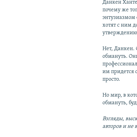
Данкен Хантер
почему же то
энтузиазмом 
хотят с ним д
утверждению 
Нет, Данкен.
обмануть. Он
профессионал
им придется 
просто.
Но мир, в ко
обмануть, бу
Взгляды, выс
авторов и не