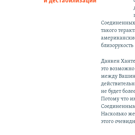
и дестабилизации
Соединенных 
такого теракт
американские
близорукость 
Данкен Ханте
это возможно
между Вашинг
действительн
не будет боле
Потому что и
Соединенными
Насколько же
этого очевидн