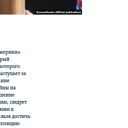
Америки»
орый
которого
ыступает за
аине
ойны на
ешение
ию, следует
кими к
ельзя достичь
 позицию