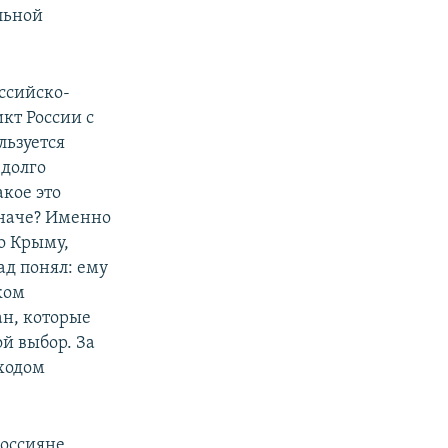
льной
оссийско-
кт России с
льзуется
 долго
акое это
иначе? Именно
о Крыму,
ад понял: ему
ком
ан, которые
ой выбор. За
ходом
россияне