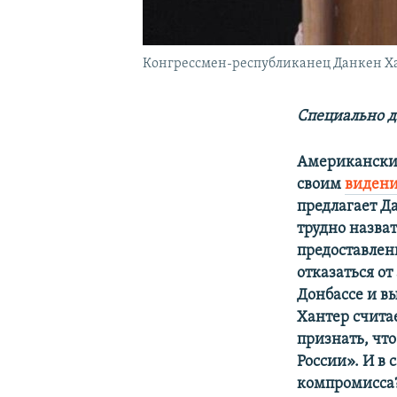
Конгрессмен-республиканец Данкен Х
Специально д
Американский
своим
видени
предлагает Д
трудно назва
предоставлен
отказаться о
Донбассе и в
Хантер счита
признать, чт
России». И в 
компромисса?