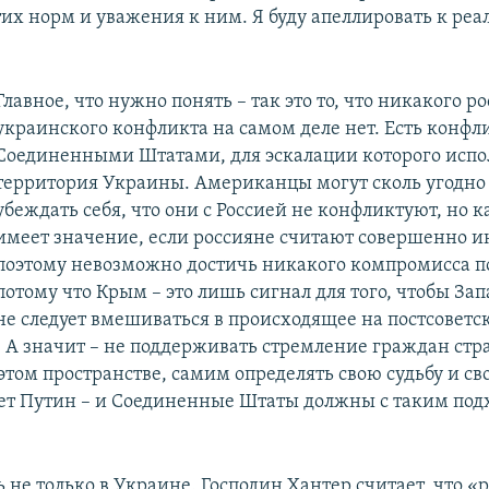
их норм и уважения к ним. Я буду апеллировать к реа
Главное, что нужно понять – так это то, что никакого р
украинского конфликта на самом деле нет. Есть конфли
Соединенными Штатами, для эскалации которого испо
территория Украины. Американцы могут сколь угодно
убеждать себя, что они с Россией не конфликтуют, но к
имеет значение, если россияне считают совершенно 
поэтому невозможно достичь никакого компромисса п
потому что Крым – это лишь сигнал для того, чтобы Зап
не следует вмешиваться в происходящее на постсоветс
. А значит – не поддерживать стремление граждан стр
этом пространстве, самим определять свою судьбу и св
ает Путин – и Соединенные Штаты должны с таким под
 не только в Украине. Господин Хантер считает, что «