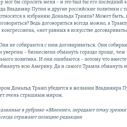
 мог бы спросить меня – и это был бы его последний а
гда Владимир Путин и другие российские политики с 
относятся к избранию Дональда Трампа? Может быть, 
оговориться? Ведь договориться всегда можно, а Трампу
конгрессмена, «нет равных в искусстве договариватьс
 Они не собираются с ним договариваться. Они собираю
и уверены – бизнесмена обмануть гораздо проще, чем
ьного политика. И они ошибаются – потому что вмест
обмануть всю Америку. Да и самого Трампа обмануть н
тором Дональд Трамп убедится в желании Владимира П
дет очень страшным миром.
казанные в рубрике «Мнение», передают точку зрения
 всегда отражают позицию редакции