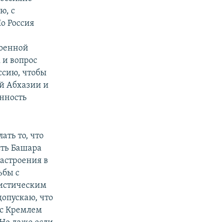
ю, с
Но Россия
военной
 и вопрос
ссию, чтобы
ой Абхазии и
онность
ать то, что
сть Башара
астроения в
ьбы с
ристическим
опускаю, что
 с Кремлем