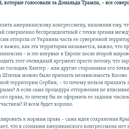
, которые голосовали за Дональда Трампа, – все сове
разить американскому конгрессмену, напомнив ему, ч
ай совершенно беспрецедентный с точки зрения межд
ссия отторгла от Украины часть ее суверенной террито
е важно, как эта территория называется, важно, что п
аннексии – и это впервые в Европе после второй миров
водить этот очевидный аргумент просто потому, что за
не господин Хантер – или другие сторонники его точки
Штатам можно было признать независимость Косово – 
нной территории Сербии, – то почему нельзя признать 
рыма? А если сама процедура отторжения не вписывае
го права, то почему бы не оформить ее задним числом
частием? И всем будет хорошо.
еллировать к нормам права – сама идея сохранения Кры
ает, что в сознании американского конгрессмена нет 