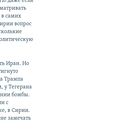
 Но даже если
сматривать
 в самих
ирии вопрос
 сколькие
политическую
ть Иран. Но
тигнуто
а Трампа
, у Тегерана
дании бомбы.
и с
е, в Сирии.
не замечать