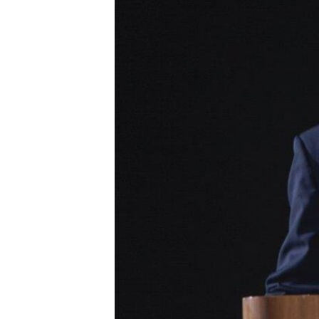
ПОБЕДИТЕЛЕЙ НЕ СУДЯТ?
КРЫМ.НЕПОКОРЕННЫЙ
ELIFBE
УКРАИНСКАЯ ПРОБЛЕМА КРЫМА