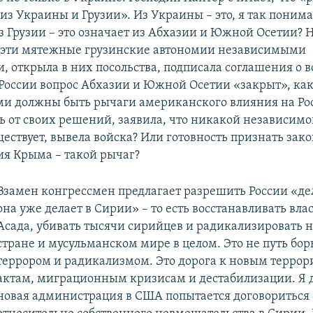
из Украины и Грузии». Из Украины – это, я так понима
з Грузии – это означает из Абхазии и Южной Осетии? 
 эти мятежные грузинские автономии независимыми
и, открыла в них посольства, подписала соглашения о 
России вопрос Абхазии и Южной Осетии «закрыт», как
и должны быть рычаги американского влияния на Ро
сь от своих решений, заявила, что никакой независим
ествует, вывела войска? Или готовность признать зак
я Крыма – такой рычаг?
Взамен конгрессмен предлагает разрешить России «дел
она уже делает в Сирии» – то есть восстанавливать вла
Асада, убивать тысячи сирийцев и радикализировать н
стране и мусульманском мире в целом. Это не путь бор
террором и радикализмом. Это дорога к новым терро
актам, миграционным кризисам и дестабилизации. Я д
новая администрация в США попытается договориться