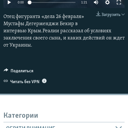
0:00
1:21
ПРИСОЕДИНЯЙТЕСЬ!
ПОБЕДИТЕЛЕЙ НЕ СУДЯТ?
Загрузить
КРЫМ.НЕПОКОРЕННЫЙ
Отец фигуранта «дела 26 февраля»
Мустафы Дегерменджи Бекир в
ELIFBE
интервью Крым.Реалии рассказал об условиях
УКРАИНСКАЯ ПРОБЛЕМА КРЫМА
заключения своего сына, и каких действий он ждет
Все сайты RFE/RL
от Украины.
Поделиться
Читать без VPN
Категории