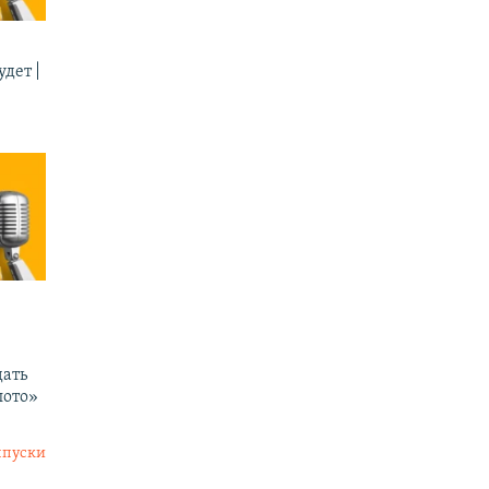
дет |
ать
лото»
ыпуски