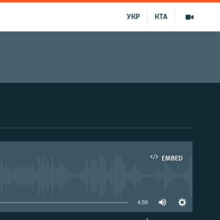
УКР
КТА
EMBED
able
4:59