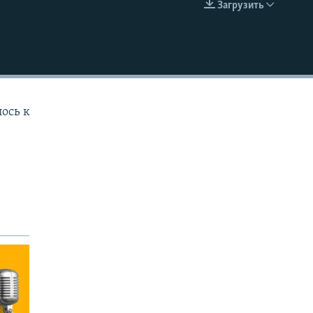
Загрузить
EMBED
лось к