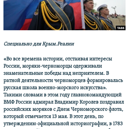
ПРИСОЕДИНЯЙТЕСЬ!
ПОБЕДИТЕЛЕЙ НЕ СУДЯТ?
КРЫМ.НЕПОКОРЕННЫЙ
ELIFBE
УКРАИНСКАЯ ПРОБЛЕМА КРЫМА
Все сайты RFE/RL
Специально для Крым.Реалии
«Во все времена истории, отстаивая интересы
России, моряки-черноморцы одерживали
знаменательные победы над неприятелем. В
ратной деятельности черноморцев формировалась
русская школа военно-морского искусства».
Такими словами в этом году главнокомандующий
ВМФ России адмирал Владимир Королев поздравил
российских моряков с Днем Черноморского флота,
который отмечается 13 мая. В этот день, по
утверждению официальной историографии, в 1783