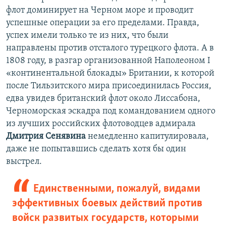
флот доминирует на Черном море и проводит
успешные операции за его пределами. Правда,
успех имели только те из них, что были
направлены против отсталого турецкого флота. А в
1808 году, в разгар организованной Наполеоном І
«континентальной блокады» Британии, к которой
после Тильзитского мира присоединилась Россия,
едва увидев британский флот около Лиссабона,
Черноморская эскадра под командованием одного
из лучших российских флотоводцев адмирала
Дмитрия Сенявина
немедленно капитулировала,
даже не попытавшись сделать хотя бы один
выстрел.
Единственными, пожалуй, видами
эффективных боевых действий против
войск развитых государств, которыми