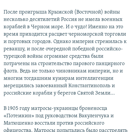
После проигрыша Крымской (Восточной) войны
несколько десятилетий Россия не имела военных
кораблей в Черном море. И о чудо! Именно на это
время приходится расцвет черноморской торговли
и портовых городов. Однако империя стремилась к
реваншу, и после очередной победной российско-
турецкой войны огромные средства были
потрачены на строительство парового панцирного
флота. Ведь не только чиновникам империи, но и
многим тогдашним кумирам интеллигенции
мерещились завоеванный Константинополь и
российские корабли у берегов Святой Земли...
В 1905 году матросы-украинцы броненосца
«Потемкин» под руководством Вакуленчука и
Матюшенко восстали против российского
офицерства. Матросы попытались было расстрелять