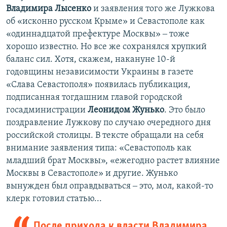
Владимира Лысенко
и заявления того же Лужкова
об «исконно русском Крыме» и Севастополе как
«одиннадцатой префектуре Москвы» ‒ тоже
хорошо известно. Но все же сохранялся хрупкий
баланс сил. Хотя, скажем, накануне 10-й
годовщины независимости Украины в газете
«Слава Севастополя» появилась публикация,
подписанная тогдашним главой городской
госадминистрации
Леонидом Жунько
. Это было
поздравление Лужкову по случаю очередного дня
российской столицы. В тексте обращали на себя
внимание заявления типа: «Севастополь как
младший брат Москвы», «ежегодно растет влияние
Москвы в Севастополе» и другие. Жунько
вынужден был оправдываться ‒ это, мол, какой-то
клерк готовил статью...
После прихода к власти Владимира