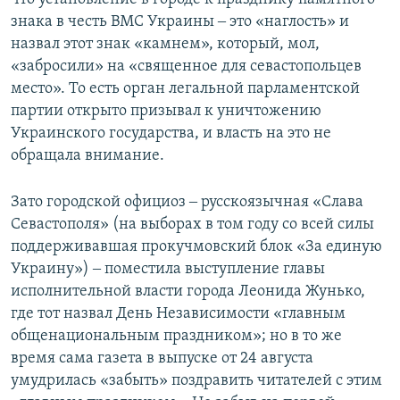
знака в честь ВМС Украины ‒ это «наглость» и
назвал этот знак «камнем», который, мол,
«забросили» на «священное для севастопольцев
место». То есть орган легальной парламентской
партии открыто призывал к уничтожению
Украинского государства, и власть на это не
обращала внимание.
Зато городской официоз ‒ русскоязычная «Слава
Севастополя» (на выборах в том году со всей силы
поддерживавшая прокучмовский блок «За единую
Украину») ‒ поместила выступление главы
исполнительной власти города Леонида Жунько,
где тот назвал День Независимости «главным
общенациональным праздником»; но в то же
время сама газета в выпуске от 24 августа
умудрилась «забыть» поздравить читателей с этим