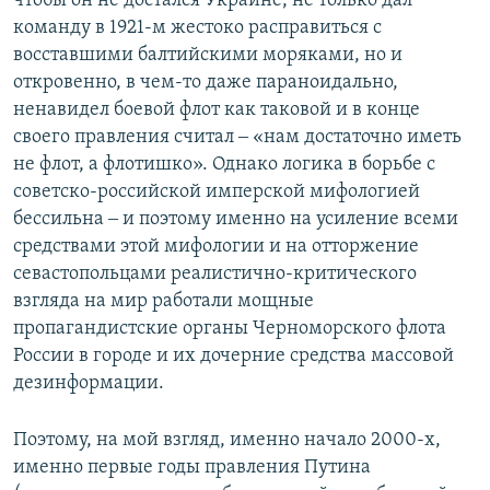
чтобы он не достался Украине, не только дал
команду в 1921-м жестоко расправиться с
восставшими балтийскими моряками, но и
откровенно, в чем-то даже параноидально,
ненавидел боевой флот как таковой и в конце
своего правления считал ‒ «нам достаточно иметь
не флот, а флотишко». Однако логика в борьбе с
советско-российской имперской мифологией
бессильна ‒ и поэтому именно на усиление всеми
средствами этой мифологии и на отторжение
севастопольцами реалистично-критического
взгляда на мир работали мощные
пропагандистские органы Черноморского флота
России в городе и их дочерние средства массовой
дезинформации.
Поэтому, на мой взгляд, именно начало 2000-х,
именно первые годы правления Путина