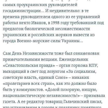
самых проукраинских руководителей
госадминистрации... И неудивительно: в те
времена руководителем одного из ее управлений
работал некто Иванов, в 1998 году требовавший под
предлогом биологической несовместимости
украинских и российских моряков вывести из
города Военно-морские силы Украины...
Сам День Независимости тоже был ознаменован
примечательными вещами. Еженедельник
«Севастопольская правда» ‒ орган горкома КПУ,
выходящий в свет под лозунгом «За социализм,
советскую власть, единый Союз» ‒ никаких
«пролетариев всех стран», как это должно было
быть у коммунистов. «Долой позорную, нищую,
националистическую независимость!» ‒ призывала
газета. А ее редактор товарищ Гальчинский писал,
что установление в городе к празднику памятного