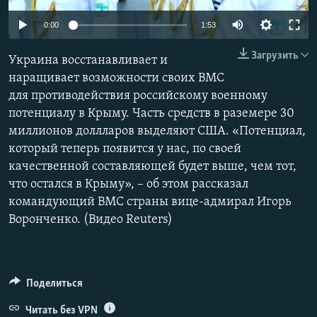
ПРИСОЕДИНЯЙТЕСЬ!
ПОБЕДИТЕЛЕЙ НЕ СУДЯТ?
0:00
1:53
КРЫМ.НЕПОКОРЕННЫЙ
Загрузить
Украина восстанавливает и
ELIFBE
наращивает возможности своих ВМС
УКРАИНСКАЯ ПРОБЛЕМА КРЫМА
для противодействия российскому военному
Все сайты RFE/RL
потенциалу в Крыму. Часть средств в раземере 30
миллионов доллларов выделяют США. «Потенциал,
который теперь появится у нас, по своей
качественной составляющей будет выше, чем тот,
что остался в Крыму», – об этом рассказал
командующий ВМС страны вице-адмирал Игорь
Воронченко. (Видео Reuters)
Поделиться
Читать без VPN