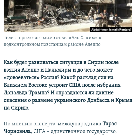
ПРИСОЕДИНЯЙТЕСЬ!
ПОБЕДИТЕЛЕЙ НЕ СУДЯТ?
КРЫМ.НЕПОКОРЕННЫЙ
ELIFBE
Телега проезжает мимо отеля «Аль-Хаким» в
УКРАИНСКАЯ ПРОБЛЕМА КРЫМА
подконтрольном повстанцам районе Алеппо
Все сайты RFE/RL
Как будет развиваться ситуация в Сирии после
взятия Алеппо и Пальмиры и до чего может
«довоеваться» Россия? Какой расклад сил на
Ближнем Востоке устроит США после избрания
Дональда Трампа? И оправдаются ли давние
опасения о размене украинского Донбасса и Крыма
на Сирию.
По мнению эксперта-международника
Тарас
Чорновил
а
, США – единственное государство,