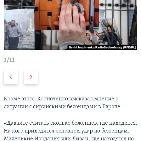
1/11
П
С
р
л
е
е
д
д
Кроме этого, Костюченко высказал мнение о
ы
у
ситуации с сирийскими беженцами в Европе.
д
ю
у
щ
«Давайте считать сколько беженцев, где находится.
щ
и
На кого приходится основной удар по беженцам.
и
й
Маленькие Иордания или Ливан, где находятся по