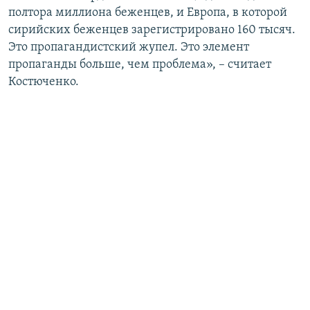
й
с
полтора миллиона беженцев, и Европа, в которой
с
л
сирийских беженцев зарегистрировано 160 тысяч.
л
а
Это пропагандистский жупел. Это элемент
а
й
пропаганды больше, чем проблема», – считает
й
д
Костюченко.
д