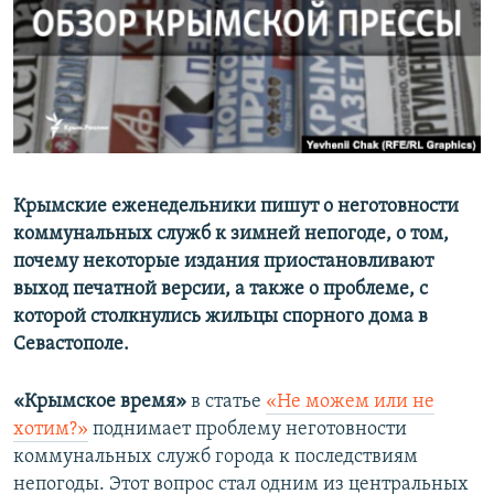
ПРИСОЕДИНЯЙТЕСЬ!
ПОБЕДИТЕЛЕЙ НЕ СУДЯТ?
КРЫМ.НЕПОКОРЕННЫЙ
ELIFBE
УКРАИНСКАЯ ПРОБЛЕМА КРЫМА
Все сайты RFE/RL
Крымские еженедельники пишут о неготовности
коммунальных служб к зимней непогоде, о том,
почему некоторые издания приостановливают
выход печатной версии, а также о проблеме, с
которой столкнулись жильцы спорного дома в
Севастополе.
«Крымское время»
в статье
«Не можем или не
хотим?»
поднимает проблему неготовности
коммунальных служб города к последствиям
непогоды. Этот вопрос стал одним из центральных