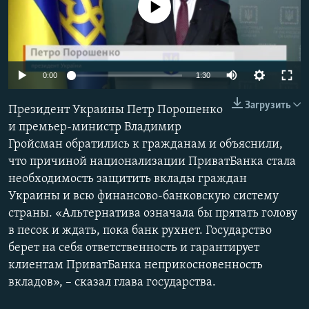
No media source currently available
ПРИСОЕДИНЯЙТЕСЬ!
ПОБЕДИТЕЛЕЙ НЕ СУДЯТ?
КРЫМ.НЕПОКОРЕННЫЙ
ELIFBE
0:00
1:30
УКРАИНСКАЯ ПРОБЛЕМА КРЫМА
Все сайты RFE/RL
Загрузить
Президент Украины Петр Порошенко
и премьер-министр Владимир
Гройсман обратились к гражданам и объяснили,
что причиной национализации ПриватБанка стала
необходимость защитить вклады граждан
Украины и всю финансово-банковскую систему
страны. «Альтернатива означала бы прятать голову
в песок и ждать, пока банк рухнет. Государство
берет на себя ответственность и гарантирует
клиентам ПриватБанка неприкосновенность
вкладов», – сказал глава государства.