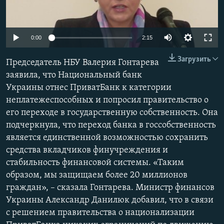
ПРИСОЕДИНЯЙТЕСЬ!
ПОБЕДИТЕЛЕЙ НЕ СУДЯТ?
КРЫМ.НЕПОКОРЕННЫЙ
0:00
2:15
ELIFBE
Загрузить
Председатель НБУ Валерия Гонтарева
УКРАИНСКАЯ ПРОБЛЕМА КРЫМА
заявила, что Национальный банк
Все сайты RFE/RL
Украины отнес ПриватБанк к категории
неплатежеспособных и попросил правительство о
его переходе в государственную собственность. Она
подчеркнула, что переход банка в госсобственность
является единственной возможностью сохранить
средства вкладчиков финучреждения и
стабильность финансовой системы. «Таким
образом, мы защищаем более 20 миллионов
граждан», – сказала Гонтарева. Министр финансов
Украины Александр Данилюк добавил, что в связи
с решением правительства о национализации