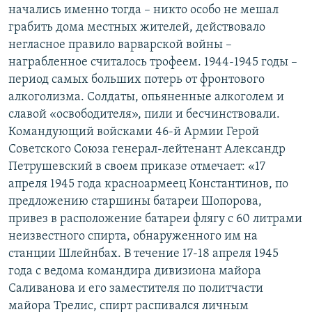
начались именно тогда – никто особо не мешал
грабить дома местных жителей, действовало
негласное правило варварской войны –
награбленное считалось трофеем. 1944-1945 годы –
период самых больших потерь от фронтового
алкоголизма. Солдаты, опьяненные алкоголем и
славой «освободителя», пили и бесчинствовали.
Командующий войсками 46-й Армии Герой
Советского Союза генерал-лейтенант Александр
Петрушевский в своем приказе отмечает: «17
апреля 1945 года красноармеец Константинов, по
предложению старшины батареи Шопорова,
привез в расположение батареи флягу с 60 литрами
неизвестного спирта, обнаруженного им на
станции Шлейнбах. В течение 17-18 апреля 1945
года с ведома командира дивизиона майора
Саливанова и его заместителя по политчасти
майора Трелис, спирт распивался личным