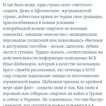
И так было везде, куда ступал сапог советского
солдата. Даже в Афганистане, мусульманской
стране, доблестная армия не теряла свои традиции,
приспосабливаясь к новым условиям –
контрабандой возили спиртное на военных
самолетах, заводили знакомство с медицинским
персоналом госпиталей или пользовались обычным
и доступным способом – лосьон, одеколон, зубная
паста и гуталин. Трудно сказать, соответствовала ли
действительности информация полковника ФСБ
Ильи Шабалкина, который в качестве начальника
пресс-службы рассказывал, что чеченцы в 2000
году создали подпольные заводы по изготовлению
отравленной водки. Шабалкин признал по крайней
мере один факт – солдаты пили и там. Как пили и
воровали или отбирали спиртное на войне в Грузии
и сейчас в Украине. Не сомневаюсь, что они быстро
смекнули, что спиртным можно поживится и в