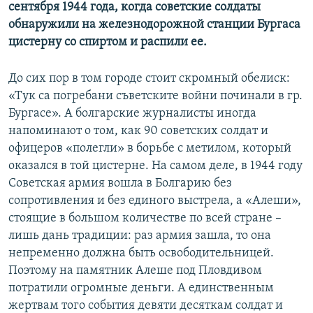
сентября 1944 года, когда советские солдаты
обнаружили на железнодорожной станции Бургаса
цистерну со спиртом и распили ее.
До сих пор в том городе стоит скромный обелиск:
«Тук са погребани съветските войни починали в гр.
Бургасе». А болгарские журналисты иногда
напоминают о том, как 90 советских солдат и
офицеров «полегли» в борьбе с метилом, который
оказался в той цистерне. На самом деле, в 1944 году
Советская армия вошла в Болгарию без
сопротивления и без единого выстрела, а «Алеши»,
стоящие в большом количестве по всей стране –
лишь дань традиции: раз армия зашла, то она
непременно должна быть освободительницей.
Поэтому на памятник Алеше под Пловдивом
потратили огромные деньги. А единственным
жертвам того события девяти десяткам солдат и