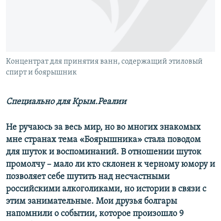
ПРИСОЕДИНЯЙТЕСЬ!
ПОБЕДИТЕЛЕЙ НЕ СУДЯТ?
КРЫМ.НЕПОКОРЕННЫЙ
ELIFBE
Концентрат для принятия ванн, содержащий этиловый
УКРАИНСКАЯ ПРОБЛЕМА КРЫМА
спирт и боярышник
Все сайты RFE/RL
Специально для Крым.Реалии
Не ручаюсь за весь мир, но во многих знакомых
мне странах тема «Боярышника» стала поводом
для шуток и воспоминаний. В отношении шуток
промолчу – мало ли кто склонен к черному юмору и
позволяет себе шутить над несчастными
российскими алкоголиками, но истории в связи с
этим занимательные. Мои друзья болгары
напомнили о событии, которое произошло 9