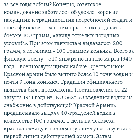
за все годы войны? Конечно, советское
командование заботилось об удовлетворении
насущных и традиционных потребностей солдат и
еще с финской кампании приказало выдавать
боевые 100 грамм, «ввиду тяжелых погодных
условий». При этом танкистам выдавалось 200
грамм, а летчикам – 100 граммов коньяка. Всего за
финскую войну – с 10 января по начало марта 1940
года – военнослужащими Рабоче-Крестьянской
Красной армии было выпито более 10 тонн водки и
почти 9 тонн коньяка. Традиция официального
пьянства была продолжена: Постановление от 22
августа 1941 года № ГКО-562с «О введении водки на
снабжение в действующей Красной Армии»
предписывало выдачу 40-градусной водки в
количестве 100 граммов в день на человека
красноармейцу и начальствующему составу войск
первой линии действующей армии. Затем