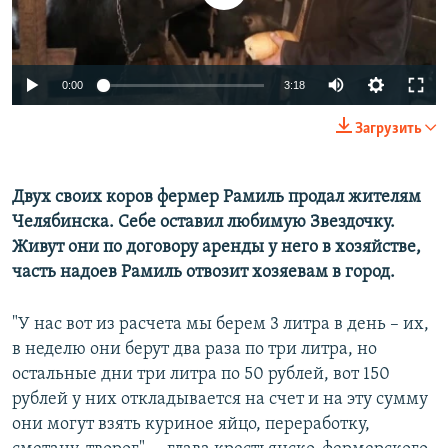
ПРИСОЕДИНЯЙТЕСЬ!
ПОБЕДИТЕЛЕЙ НЕ СУДЯТ?
КРЫМ.НЕПОКОРЕННЫЙ
0:00
3:18
ELIFBE
УКРАИНСКАЯ ПРОБЛЕМА КРЫМА
Загрузить
Все сайты RFE/RL
Двух своих коров фермер Рамиль продал жителям
Челябинска. Себе оставил любимую Звездочку.
Живут они по договору аренды у него в хозяйстве,
часть надоев Рамиль отвозит хозяевам в город.
"У нас вот из расчета мы берем 3 литра в день – их,
в неделю они берут два раза по три литра, но
остальные дни три литра по 50 рублей, вот 150
рублей у них откладывается на счет и на эту сумму
они могут взять куриное яйцо, переработку,