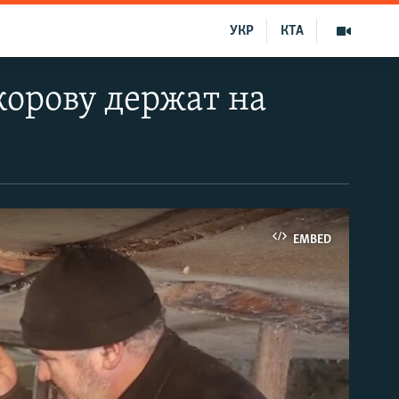
УКР
КТА
корову держат на
EMBED