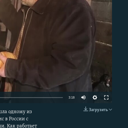
able
3:18
Загрузить
шла одному из
EMBED
с в России с
и. Как работает