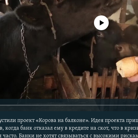
No media source currently avail
устили проект «Корова на балконе». Идея проекта при
 когда банк отказал ему в кредите на скот, что в кризи
 часто. Банки не хотят связываться с высокими рискам