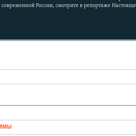
в современной России, смотрите в репортаже Настоящ
Ы
АММЫ