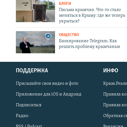
БЛОГИ
Письма крымчан. Что-то стало
меняться в Крыму: где же теперь
укрыться?
ОБЩЕСТВО
Блокирование Telegram. Как
решить проблему крымчанам
ПОДДЕРЖКА
ИНФО
Українською
Присылайте свои видео и фото
Крым.Реали
Qırımtatar
Приложение для iOS и Андроид
Правила к
Подписаться
Правила к
ПРИСОЕДИНЯЙТЕСЬ!
Радио
Обратная с
RSS / Podcast
Вакансии